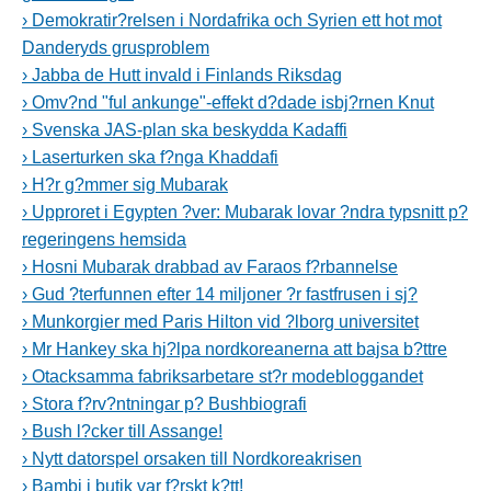
› Demokratir?relsen i Nordafrika och Syrien ett hot mot
Danderyds grusproblem
› Jabba de Hutt invald i Finlands Riksdag
› Omv?nd "ful ankunge"-effekt d?dade isbj?rnen Knut
› Svenska JAS-plan ska beskydda Kadaffi
› Laserturken ska f?nga Khaddafi
› H?r g?mmer sig Mubarak
› Upproret i Egypten ?ver: Mubarak lovar ?ndra typsnitt p?
regeringens hemsida
› Hosni Mubarak drabbad av Faraos f?rbannelse
› Gud ?terfunnen efter 14 miljoner ?r fastfrusen i sj?
› Munkorgier med Paris Hilton vid ?lborg universitet
› Mr Hankey ska hj?lpa nordkoreanerna att bajsa b?ttre
› Otacksamma fabriksarbetare st?r modebloggandet
› Stora f?rv?ntningar p? Bushbiografi
› Bush l?cker till Assange!
› Nytt datorspel orsaken till Nordkoreakrisen
› Bambi i butik var f?rskt k?tt!