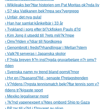
› Wikileaks ber?ttar historien om Pat Moritas ok?nda liv
› S? ska Vatikanen bek?mpa sex?vergrepp
› Unfair, det nya gula!
› Han har samlat kånkelbär i 33 år
› Tyskland i sorg efter bl?ckfisken Pauls d?d
› Kim Jong il utsedd till ?rets milj?k?mpe
› Omv?rlden v?djar till Nordkorea
› Genombrott i fredsf?rhandlingar i Mellan?stern
› Valk?tt serveras i Japanska skolor
› F?rsta breven fr?n inst?ngda gruvarbetare n?r omv?
rlden
› Svenska namn ny trend bland porrstj?rnor
› Hyr en l?tsasanst?lld - senaste f?retagstrenden
› V?rldens l?ngsta tennismatch bekr?ftar tennis som v?
rldens tr?kigaste sport
› Mexiko legaliserar mord
› ?k?nd vapenexpert s?ktes ombord Ship to Gaza
› BP tar till v?ld i f?rsvaret av oljan