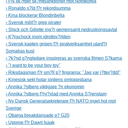
› FN sk?rper sk?mtsanktioner mot Nordkorea
› Ronaldo s?ld f?r rekordsumma
› Kina blockerar Blondinbella
› Svensk milit?r grep pirater
› Shick och Gillette ing?r gemensamt nedrustningsavtal
› K?nschock inom idrottsv?rlden
› Svensk kapten gripen f?r piratverksamhet utanf?r
Somalias kust
› ?k?nd g?ngledare inspireras av svenska filmen S?karna
› "I want to be your boy toy"
› Riksdagsman f?r sm?ll p? fingrarna: "Jag var j?tter?dd!"
› Kinesisk sekt hotar jordens omloppsbana
› Annika ?stberg viktigare ?n ekonomin
› Annika ?stberg f?rv?xlad med Annika S?renstam
› Ny Dansk Generalsekreterare f?r NATO inget hot mot
Sverige
› Obama breakdansade p? G20
› Upprop f?r Dawit Isaak