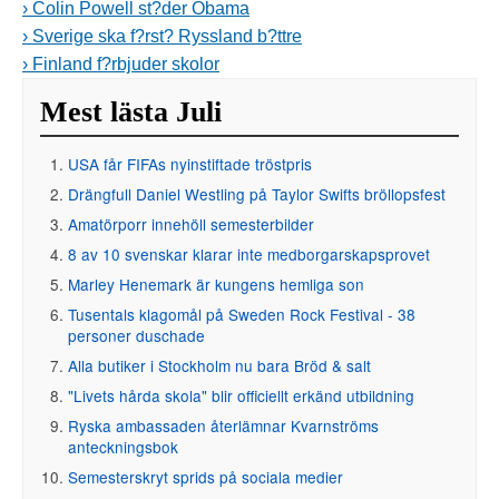
› Colin Powell st?der Obama
› Sverige ska f?rst? Ryssland b?ttre
› Finland f?rbjuder skolor
Mest lästa Juli
USA får FIFAs nyinstiftade tröstpris
Drängfull Daniel Westling på Taylor Swifts bröllopsfest
Amatörporr innehöll semesterbilder
8 av 10 svenskar klarar inte medborgarskapsprovet
Marley Henemark är kungens hemliga son
Tusentals klagomål på Sweden Rock Festival - 38
personer duschade
Alla butiker i Stockholm nu bara Bröd & salt
"Livets hårda skola" blir officiellt erkänd utbildning
Ryska ambassaden återlämnar Kvarnströms
anteckningsbok
Semesterskryt sprids på sociala medier