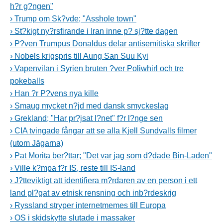
h?r g?ngen"
› Trump om Sk?vde; "Asshole town"
› St?kigt ny?rsfirande i Iran inne p? sj?tte dagen
› P?ven Trumpus Donaldus delar antisemitiska skrifter
› Nobels krigspris till Aung San Suu Kyi
› Vapenvilan i Syrien bruten ?ver Poliwhirl och tre
pokeballs
› Han ?r P?vens nya kille
› Smaug mycket n?jd med dansk smyckeslag
› Grekland; "Har pr?jsat l?net" f?r l?nge sen
› CIA tvingade fångar att se alla Kjell Sundvalls filmer
(utom Jägarna)
› Pat Morita ber?ttar; "Det var jag som d?dade Bin-Laden"
› Ville k?mpa f?r IS, reste till IS-land
› J?tteviktigt att identifiera m?rdaren av en person i ett
land pl?gat av etnisk rensning och inb?rdeskrig
› Ryssland stryper internetmemes till Europa
› OS i skidskytte slutade i massaker