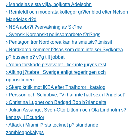
› Mandelas sista vilja, bojkotta Adelsohn
› Reinfeldt och moderata kollegor gr?ter blod efter Nelson
Mandelas d?d
› NSA avbr?t ?vervakning av Sk?ne
› Svensk-Koreanskt polissamarbete f?rl?ngs
› Pentagon tror Nordkorea kan ha smutstv?ttmissil
› Nordkorea kommer l?tsas som dom inte ser Sydkorea
p? bussen p? v?g till jobbet
› Yohio torskade p?vevalet - fick inte juryns r?st
› Allting j?ttebra i Sverige enligt regeringen och
oppositionen
› Skarp kritik mot IKEA efter Thaihoror i katalog
› Persson och Schibbye; "Vi har inte haft sex i f?ngelset"
› Christina Lugnet och Badgad Bob b?rjar dejta
› Julian Assange, Sven-Otto Littorin och Ola Lindholm s?
ker asyl i Ecuador
› Attack i Miami f?rsta tecknet p? stundande
zombieapokalyps