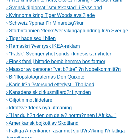
› Svensk diplomat "smutskastad" i Ryssland
› Kvinnorna kring Tiger Woods avsl?jade
› Schweiz ?ppnar f?r Minaretsg?kur
› Storbritannien ?terkr?ver vikingaplundring fr?n Sverige
› Tiger hade sex i bilen
› Ramaskri ?ver rysk IKEA-reklam
› "Falsk" Sverigenyhet sprids i kinesiska nyheter
› Finsk familj hittade bomb hemma hos farmor
› Massor av personer "vet b?ttre" ?n Nobelkommitt?n
› Br?llopsfotografernas Don Quixote
› Karin fr?n ?stersund efterlyst i Thailand
› Kanadensisk cirkusmiljard?r i rymden
› Giljotin mot fildelare
› Idrottsv?rldens nya utmaning
› "Har du h?rt den om de tv? norrm?nnen i Afrika..."
› Amerikansk bojkott av Skottland
› Fattiga Amerikaner rasar mot sjukf?rs?kring f?r fattiga