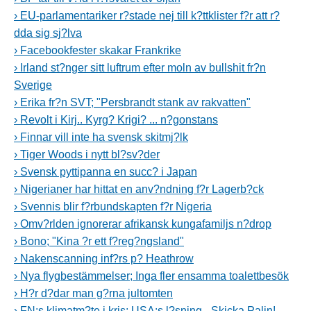
› EU-parlamentariker r?stade nej till k?ttklister f?r att r?
dda sig sj?lva
› Facebookfester skakar Frankrike
› Irland st?nger sitt luftrum efter moln av bullshit fr?n
Sverige
› Erika fr?n SVT; "Persbrandt stank av rakvatten"
› Revolt i Kirj.. Kyrg? Krigi? ... n?gonstans
› Finnar vill inte ha svensk skitmj?lk
› Tiger Woods i nytt bl?sv?der
› Svensk pyttipanna en succ? i Japan
› Nigerianer har hittat en anv?ndning f?r Lagerb?ck
› Svennis blir f?rbundskapten f?r Nigeria
› Omv?rlden ignorerar afrikansk kungafamiljs n?drop
› Bono; "Kina ?r ett f?reg?ngsland"
› Nakenscanning inf?rs p? Heathrow
› Nya flygbestämmelser; Inga fler ensamma toalettbesök
› H?r d?dar man g?rna jultomten
› FN:s klimatm?te i kris; USA:s l?sning - Skicka Palin!