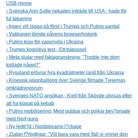
USB-minne
› Svenska Ann-Sofie nekades inträde till USA - hade för
ful tatuering
› Ingen vill lägga på först i Trumps och Putins samtal
› Vatikanen tömde påvens browserhistorik
› Putins krav för vapenvila i Ukraina
› Trumps kognitiva test - Ett träpussel
› Meta slutar med faktagranskning; "Trodde inte dom
kollade något?"
› Ryssland erövrar fyra kvadratmeter land från Ukraina
› Kinesisk spionballong över Sverige filmade Tjejernas
omklädningsrum
› Sveriges NATO ansökan - Kjell från Skövde utvisas efter
att ha klagat på kebab
› Putins mobilisering; Mest gubbar och pojkar bev?pnade
med Nerf guns
› Ny ledtr?d i Nordstreams l?ckage
› Zlatan f?rtydligar; "Vill bara vara med ifall vi vinner den