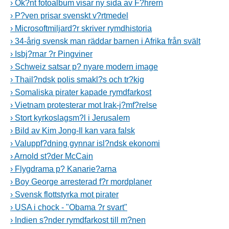
› Ok?nt fotoalbum visar ny sida av F?hrern
› P?ven prisar svenskt v?rtmedel
› Microsoftmiljard?r skriver rymdhistoria
› 34-årig svensk man räddar barnen i Afrika från svält
› Isbj?rnar ?r Pingviner
› Schweiz satsar p? nyare modern image
› Thail?ndsk polis smakl?s och tr?kig
› Somaliska pirater kapade rymdfarkost
› Vietnam protesterar mot Irak-j?mf?relse
› Stort kyrkoslagsm?l i Jerusalem
› Bild av Kim Jong-Il kan vara falsk
› Valuppf?dning gynnar isl?ndsk ekonomi
› Arnold st?der McCain
› Flygdrama p? Kanarie?arna
› Boy George arresterad f?r mordplaner
› Svensk flottstyrka mot pirater
› USA i chock - "Obama ?r svart"
› Indien s?nder rymdfarkost till m?nen