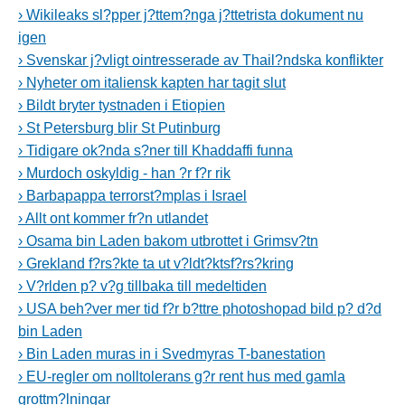
› Wikileaks sl?pper j?ttem?nga j?ttetrista dokument nu
igen
› Svenskar j?vligt ointresserade av Thail?ndska konflikter
› Nyheter om italiensk kapten har tagit slut
› Bildt bryter tystnaden i Etiopien
› St Petersburg blir St Putinburg
› Tidigare ok?nda s?ner till Khaddaffi funna
› Murdoch oskyldig - han ?r f?r rik
› Barbapappa terrorst?mplas i Israel
› Allt ont kommer fr?n utlandet
› Osama bin Laden bakom utbrottet i Grimsv?tn
› Grekland f?rs?kte ta ut v?ldt?ktsf?rs?kring
› V?rlden p? v?g tillbaka till medeltiden
› USA beh?ver mer tid f?r b?ttre photoshopad bild p? d?d
bin Laden
› Bin Laden muras in i Svedmyras T-banestation
› EU-regler om nolltolerans g?r rent hus med gamla
grottm?lningar