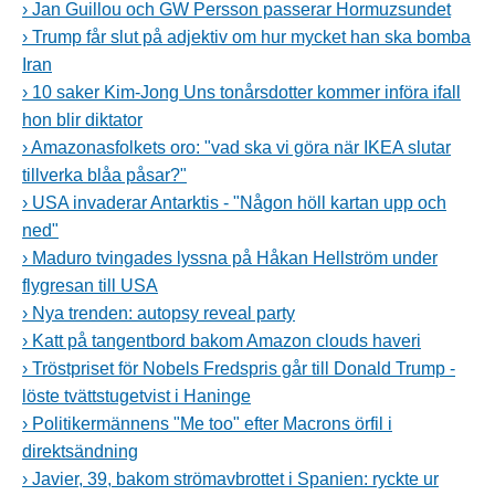
› Jan Guillou och GW Persson passerar Hormuzsundet
› Trump får slut på adjektiv om hur mycket han ska bomba
Iran
› 10 saker Kim-Jong Uns tonårsdotter kommer införa ifall
hon blir diktator
› Amazonasfolkets oro: "vad ska vi göra när IKEA slutar
tillverka blåa påsar?"
› USA invaderar Antarktis - "Någon höll kartan upp och
ned"
› Maduro tvingades lyssna på Håkan Hellström under
flygresan till USA
› Nya trenden: autopsy reveal party
› Katt på tangentbord bakom Amazon clouds haveri
› Tröstpriset för Nobels Fredspris går till Donald Trump -
löste tvättstugetvist i Haninge
› Politikermännens "Me too" efter Macrons örfil i
direktsändning
› Javier, 39, bakom strömavbrottet i Spanien: ryckte ur