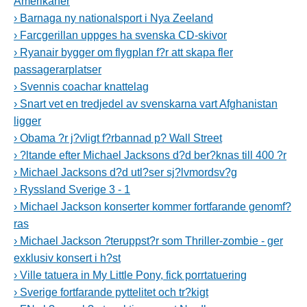
Amerikaner
› Barnaga ny nationalsport i Nya Zeeland
› Farcgerillan uppges ha svenska CD-skivor
› Ryanair bygger om flygplan f?r att skapa fler
passagerarplatser
› Svennis coachar knattelag
› Snart vet en tredjedel av svenskarna vart Afghanistan
ligger
› Obama ?r j?vligt f?rbannad p? Wall Street
› ?ltande efter Michael Jacksons d?d ber?knas till 400 ?r
› Michael Jacksons d?d utl?ser sj?lvmordsv?g
› Ryssland Sverige 3 - 1
› Michael Jackson konserter kommer fortfarande genomf?
ras
› Michael Jackson ?teruppst?r som Thriller-zombie - ger
exklusiv konsert i h?st
› Ville tatuera in My Little Pony, fick porrtatuering
› Sverige fortfarande pyttelitet och tr?kigt