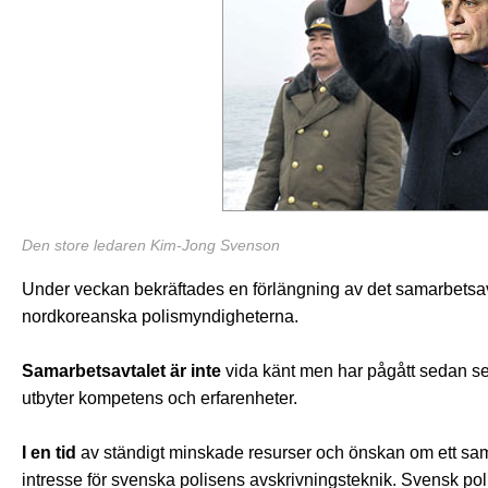
Den store ledaren Kim-Jong Svenson
Under veckan bekräftades en förlängning av det samarbetsa
nordkoreanska polismyndigheterna.
Samarbetsavtalet är inte
vida känt men har pågått sedan sex
utbyter kompetens och erfarenheter.
I en tid
av ständigt minskade resurser och önskan om ett samhäl
intresse för svenska polisens avskrivningsteknik. Svensk pol