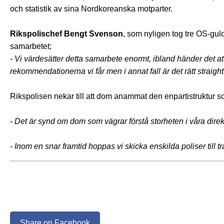
och statistik av sina Nordkoreanska motparter.
Rikspolischef Bengt Svenson
, som nyligen tog tre OS-gul
samarbetet;
- Vi värdesätter detta samarbete enormt, ibland händer det att
rekommendationerna vi får men i annat fall är det rätt straigh
Rikspolisen nekar till att dom anammat den enpartistruktur s
- Det är synd om dom som vägrar förstå storheten i våra dir
- Inom en snar framtid hoppas vi skicka enskilda poliser till tr
Share on Facebook