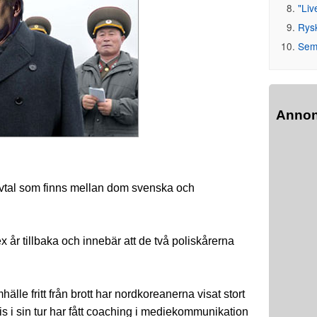
"Liv
Rys
Seme
Anno
vtal som finns mellan dom svenska och
 år tillbaka och innebär att de två poliskårerna
le fritt från brott har nordkoreanerna visat stort
is i sin tur har fått coaching i mediekommunikation