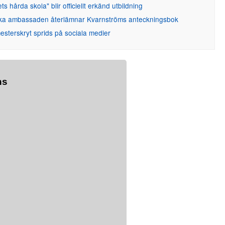
ets hårda skola" blir officiellt erkänd utbildning
ka ambassaden återlämnar Kvarnströms anteckningsbok
sterskryt sprids på sociala medier
ns