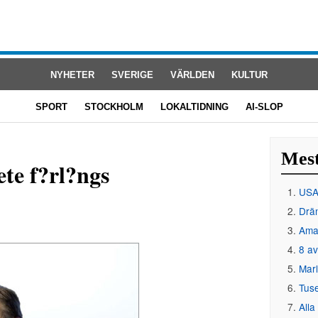
NYHETER
SVERIGE
VÄRLDEN
KULTUR
SPORT
STOCKHOLM
LOKALTIDNING
AI-SLOP
Mest
te f?rl?ngs
USA 
Drän
Amat
8 av
Mar
Tus
Alla