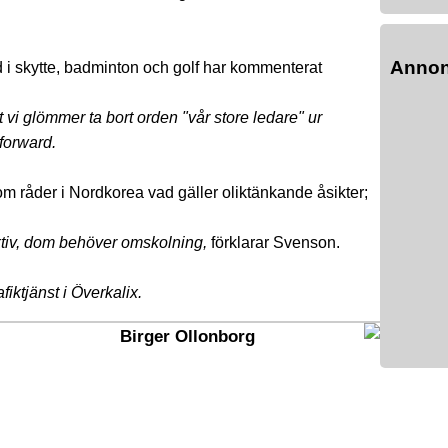
Anno
d i skytte, badminton och golf har kommenterat
 vi glömmer ta bort orden "vår store ledare" ur
tforward.
om råder i Nordkorea vad gäller oliktänkande åsikter;
ektiv, dom behöver omskolning,
förklarar Svenson.
afiktjänst i Överkalix.
Birger Ollonborg