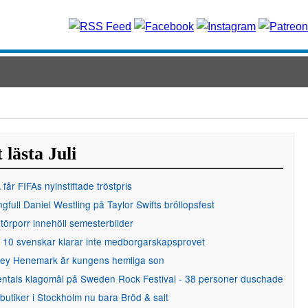
 lästa Juli
får FIFAs nyinstiftade tröstpris
gfull Daniel Westling på Taylor Swifts bröllopsfest
örporr innehöll semesterbilder
 10 svenskar klarar inte medborgarskapsprovet
ley Henemark är kungens hemliga son
entals klagomål på Sweden Rock Festival - 38 personer duschade
 butiker i Stockholm nu bara Bröd & salt