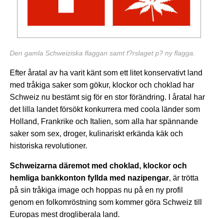
Den gamla Schweiziska flaggan samt f?rslaget p? ny flagga.
Efter åratal av ha varit känt som ett litet konservativt land
med tråkiga saker som gökur, klockor och choklad har
Schweiz nu bestämt sig för en stor förändring. I åratal har
det lilla landet försökt konkurrera med coola länder som
Holland, Frankrike och Italien, som alla har spännande
saker som sex, droger, kulinariskt erkända käk och
historiska revolutioner.
Schweizarna däremot med choklad, klockor och
hemliga bankkonton fyllda med nazipengar
, är trötta
på sin tråkiga image och hoppas nu på en ny profil
genom en folkomröstning som kommer göra Schweiz till
Europas mest drogliberala land.