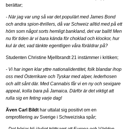
berättar;
- När jag var ung så var det populärt med James Bond
och andra spion-thrillers, då var Schweiz alltid med på ett
hörn som något sorts hemligt bankland, det var ballt! Men
nu för tiden är vi bara kända för choklad och klockor, hur
kul är det, vad tänkte egentligen våra föräldrar på?
Studenten Christine Mjellbrandt 21 instämmer i kritiken;
- Vi har ingen klar yttre nationalidentitet, folk blandar ihop
oss med Österrikare och Tyskar med alper, lederhosen
och allt sånt där. Med Cannabis får vi en ny och sexigare
appeal, kolla bara på Jamaica. Därför är det viktigt att
rulla sig en feting varje dag!
Även Carl Bildt
har uttalat sig positivt om en
omprofilering av Sverige i Schweiziska spår;
- Det börjar bli jävligt tröttsamt att Europa och Världen