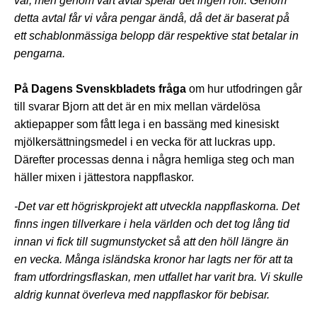
val, men genom vårt avtal spelar det ingen roll. Genom
detta avtal får vi våra pengar ändå, då det är baserat på
ett schablonmässiga belopp där respektive stat betalar in
pengarna.
På Dagens Svenskbladets fråga
om hur utfodringen går
till svarar Bjorn att det är en mix mellan värdelösa
aktiepapper som fått lega i en bassäng med kinesiskt
mjölkersättningsmedel i en vecka för att luckras upp.
Därefter processas denna i några hemliga steg och man
häller mixen i jättestora nappflaskor.
-Det var ett högriskprojekt att utveckla nappflaskorna. Det
finns ingen tillverkare i hela världen och det tog lång tid
innan vi fick till sugmunstycket så att den höll längre än
en vecka. Många isländska kronor har lagts ner för att ta
fram utfordringsflaskan, men utfallet har varit bra. Vi skulle
aldrig kunnat överleva med nappflaskor för bebisar.