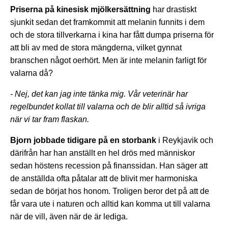
Priserna på kinesisk mjölkersättning
har drastiskt
sjunkit sedan det framkommit att melanin funnits i dem
och de stora tillverkarna i kina har fått dumpa priserna för
att bli av med de stora mängderna, vilket gynnat
branschen något oerhört. Men är inte melanin farligt för
valarna då?
- Nej, det kan jag inte tänka mig. Vår veterinär har
regelbundet kollat till valarna och de blir alltid så ivriga
när vi tar fram flaskan.
Bjorn jobbade tidigare på en storbank
i Reykjavik och
därifrån har han anställt en hel drös med människor
sedan höstens recession på finanssidan. Han säger att
de anställda ofta påtalar att de blivit mer harmoniska
sedan de börjat hos honom. Troligen beror det på att de
får vara ute i naturen och alltid kan komma ut till valarna
när de vill, även när de är lediga.