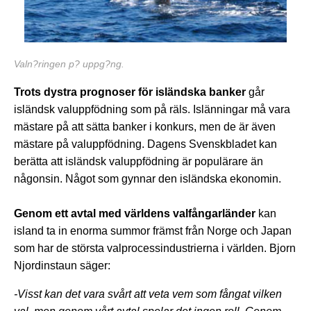
Valn?ringen p? uppg?ng.
Trots dystra prognoser för isländska banker
går
isländsk valuppfödning som på räls. Islänningar må vara
mästare på att sätta banker i konkurs, men de är även
mästare på valuppfödning. Dagens Svenskbladet kan
berätta att isländsk valuppfödning är populärare än
någonsin. Något som gynnar den isländska ekonomin.
Genom ett avtal med världens valfångarländer
kan
island ta in enorma summor främst från Norge och Japan
som har de största valprocessindustrierna i världen. Bjorn
Njordinstaun säger:
-Visst kan det vara svårt att veta vem som fångat vilken