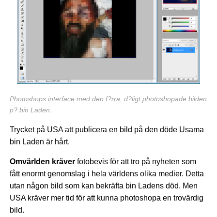
Photoshops interface med den f?rra, d?ligt photoshopade bilden
p? bin Laden.
Trycket på USA att publicera en bild på den döde Usama
bin Laden är hårt.
Omvärlden kräver
fotobevis för att tro på nyheten som
fått enormt genomslag i hela världens olika medier. Detta
utan någon bild som kan bekräfta bin Ladens död. Men
USA kräver mer tid för att kunna photoshopa en trovärdig
bild.