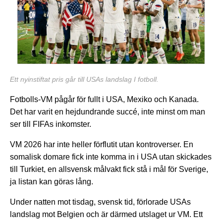
Ett nyinstiftat pris går till USAs landslag I fotboll.
Fotbolls-VM pågår för fullt i USA, Mexiko och Kanada.
Det har varit en hejdundrande succé, inte minst om man
ser till FIFAs inkomster.
VM 2026 har inte heller förflutit utan kontroverser. En
somalisk domare fick inte komma in i USA utan skickades
till Turkiet, en allsvensk målvakt fick stå i mål för Sverige,
ja listan kan göras lång.
Under natten mot tisdag, svensk tid, förlorade USAs
landslag mot Belgien och är därmed utslaget ur VM. Ett