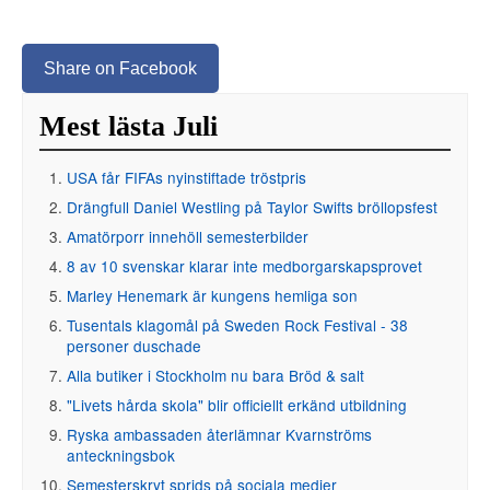
Share on Facebook
Mest lästa Juli
USA får FIFAs nyinstiftade tröstpris
Drängfull Daniel Westling på Taylor Swifts bröllopsfest
Amatörporr innehöll semesterbilder
8 av 10 svenskar klarar inte medborgarskapsprovet
Marley Henemark är kungens hemliga son
Tusentals klagomål på Sweden Rock Festival - 38
personer duschade
Alla butiker i Stockholm nu bara Bröd & salt
"Livets hårda skola" blir officiellt erkänd utbildning
Ryska ambassaden återlämnar Kvarnströms
anteckningsbok
Semesterskryt sprids på sociala medier