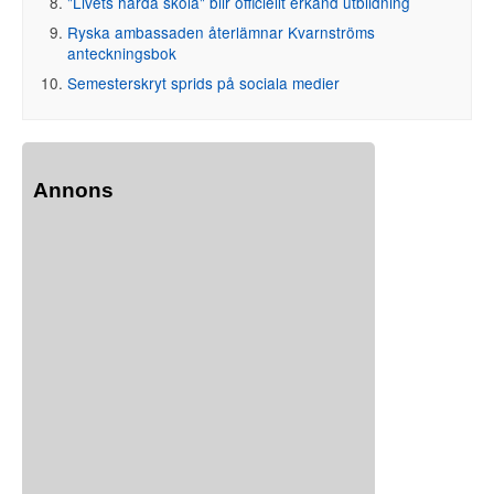
"Livets hårda skola" blir officiellt erkänd utbildning
Ryska ambassaden återlämnar Kvarnströms
anteckningsbok
Semesterskryt sprids på sociala medier
Annons