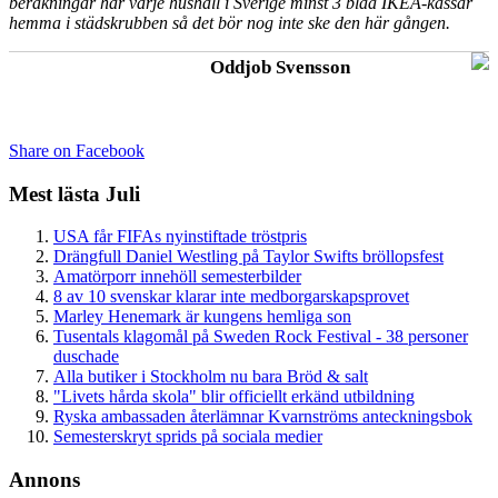
beräkningar har varje hushåll i Sverige minst 3 blåa IKEA-kassar
hemma i städskrubben så det bör nog inte ske den här gången.
Oddjob Svensson
Share on Facebook
Mest lästa Juli
USA får FIFAs nyinstiftade tröstpris
Drängfull Daniel Westling på Taylor Swifts bröllopsfest
Amatörporr innehöll semesterbilder
8 av 10 svenskar klarar inte medborgarskapsprovet
Marley Henemark är kungens hemliga son
Tusentals klagomål på Sweden Rock Festival - 38 personer
duschade
Alla butiker i Stockholm nu bara Bröd & salt
"Livets hårda skola" blir officiellt erkänd utbildning
Ryska ambassaden återlämnar Kvarnströms anteckningsbok
Semesterskryt sprids på sociala medier
Annons