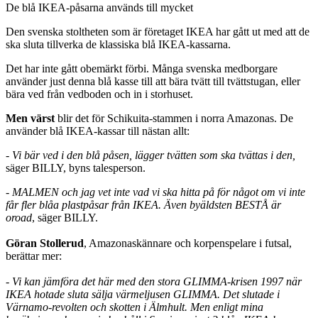
De blå IKEA-påsarna används till mycket
Den svenska stoltheten som är företaget IKEA har gått ut med att de
ska sluta tillverka de klassiska blå IKEA-kassarna.
Det har inte gått obemärkt förbi. Många svenska medborgare
använder just denna blå kasse till att bära tvätt till tvättstugan, eller
bära ved från vedboden och in i storhuset.
Men värst
blir det för Schikuita-stammen i norra Amazonas. De
använder blå IKEA-kassar till nästan allt:
- Vi bär ved i den blå påsen, lägger tvätten som ska tvättas i den,
säger BILLY, byns talesperson.
- MALMEN och jag vet inte vad vi ska hitta på för något om vi inte
får fler blåa plastpåsar från IKEA. Även byäldsten BESTÅ är
oroad
, säger BILLY.
Göran Stollerud
, Amazonaskännare och korpenspelare i futsal,
berättar mer:
- Vi kan jämföra det här med den stora GLIMMA-krisen 1997 när
IKEA hotade sluta sälja värmeljusen GLIMMA. Det slutade i
Värnamo-revolten och skotten i Älmhult. Men enligt mina