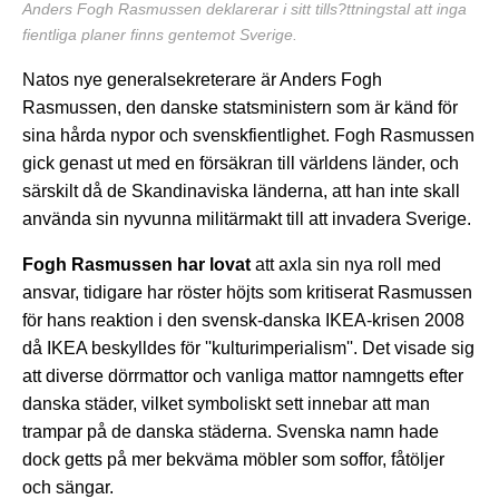
Anders Fogh Rasmussen deklarerar i sitt tills?ttningstal att inga
fientliga planer finns gentemot Sverige.
Natos nye generalsekreterare är Anders Fogh
Rasmussen, den danske statsministern som är känd för
sina hårda nypor och svenskfientlighet. Fogh Rasmussen
gick genast ut med en försäkran till världens länder, och
särskilt då de Skandinaviska länderna, att han inte skall
använda sin nyvunna militärmakt till att invadera Sverige.
Fogh Rasmussen har lovat
att axla sin nya roll med
ansvar, tidigare har röster höjts som kritiserat Rasmussen
för hans reaktion i den svensk-danska IKEA-krisen 2008
då IKEA beskylldes för ''kulturimperialism''. Det visade sig
att diverse dörrmattor och vanliga mattor namngetts efter
danska städer, vilket symboliskt sett innebar att man
trampar på de danska städerna. Svenska namn hade
dock getts på mer bekväma möbler som soffor, fåtöljer
och sängar.