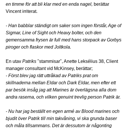
en timme för att bli klar med en enda nagel,
berättar
Vincent irriterat.
- Han babblar ständigt om saker som ingen förstår, Age of
Sigmar, Line of Sight och Heavy bolter, och den
gemensamma frysen är full med hans storpack av Gorbys
piroger och flaskor med Joltkola.
En utav
Patriks
"stammisar", Anette Leksélius 38, Client
manager consultant vid McKinsey, berättar;
- Först blev jag rätt uttråkad av
Patriks
prat om
skillnaderna mellan Eldar och Dark Eldar, men efter ett
par besök insåg jag att Marines är överlägsna alla dom
andra raserna, och vilken genuint trevlig person
Patrik
är.
- Nu har jag beställt en egen armé av Blood marines och
bjudit över Patrik till min takvåning, vi ska grunda baser
och måla tillsammans.
Det är dessutom är någonting