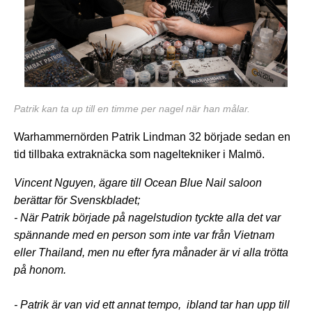
Patrik kan ta up till en timme per nagel när han målar.
Warhammernörden Patrik Lindman 32 började sedan en
tid tillbaka extraknäcka som nageltekniker i Malmö.
Vincent Nguyen, ägare till Ocean Blue Nail saloon
berättar för Svenskbladet;
- När
Patrik
började på nagelstudion tyckte alla det var
spännande med en person som inte var från Vietnam
eller Thailand, men nu efter fyra månader är vi alla trötta
på honom.
- Patrik är van vid ett annat tempo, ibland tar han upp till