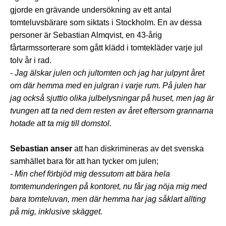
gjorde en grävande undersökning av ett antal
tomteluvsbärare som siktats i Stockholm. En av dessa
personer är Sebastian Almqvist, en 43-årig
fårtarmssorterare som gått klädd i tomtekläder varje jul
tolv år i rad.
- Jag älskar julen och jultomten och jag har julpynt året
om där hemma med en julgran i varje rum. På julen har
jag också sjuttio olika julbelysningar på huset, men jag är
tvungen att ta ned dem resten av året eftersom grannarna
hotade att ta mig till domstol.
Sebastian anser
att han diskrimineras av det svenska
samhället bara för att han tycker om julen;
- Min chef förbjöd mig dessutom att bära hela
tomtemunderingen på kontoret, nu får jag nöja mig med
bara tomteluvan, men där hemma har jag såklart allting
på mig, inklusive skägget.