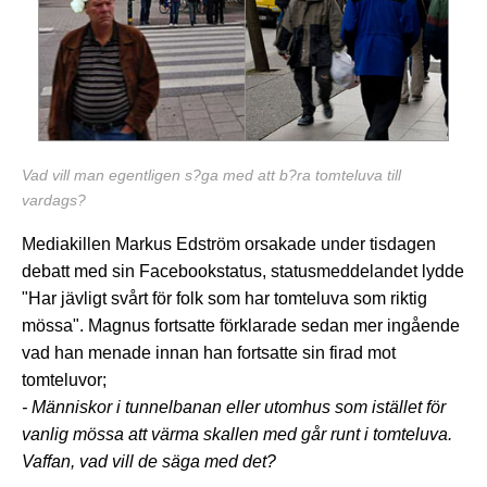
Vad vill man egentligen s?ga med att b?ra tomteluva till
vardags?
Mediakillen Markus Edström orsakade under tisdagen
debatt med sin Facebookstatus, statusmeddelandet lydde
"Har jävligt svårt för folk som har tomteluva som riktig
mössa". Magnus fortsatte förklarade sedan mer ingående
vad han menade innan han fortsatte sin firad mot
tomteluvor;
- Människor i tunnelbanan eller utomhus som istället för
vanlig mössa att värma skallen med går runt i tomteluva.
Vaffan, vad vill de säga med det?