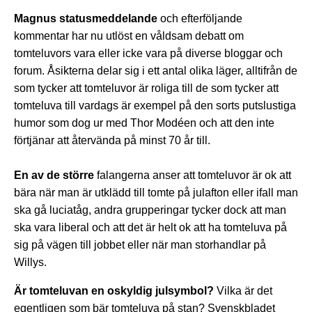
Magnus statusmeddelande
och efterföljande
kommentar har nu utlöst en våldsam debatt om
tomteluvors vara eller icke vara på diverse bloggar och
forum. Åsikterna delar sig i ett antal olika läger, alltifrån de
som tycker att tomteluvor är roliga till de som tycker att
tomteluva till vardags är exempel på den sorts putslustiga
humor som dog ur med Thor Modéen och att den inte
förtjänar att återvända på minst 70 år till.
En av de större
falangerna anser att tomteluvor är ok att
bära när man är utklädd till tomte på julafton eller ifall man
ska gå luciatåg, andra grupperingar tycker dock att man
ska vara liberal och att det är helt ok att ha tomteluva på
sig på vägen till jobbet eller när man storhandlar på
Willys.
Är tomteluvan en oskyldig julsymbol?
Vilka är det
egentligen som bär tomteluva på stan? Svenskbladet