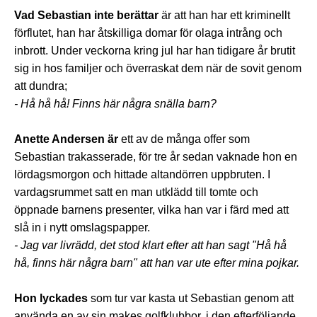
Vad Sebastian inte berättar
är att han har ett kriminellt
förflutet, han har åtskilliga domar för olaga intrång och
inbrott. Under veckorna kring jul har han tidigare år brutit
sig in hos familjer och överraskat dem när de sovit genom
att dundra;
- Hå hå hå! Finns här några snälla barn?
Anette Andersen är
ett av de många offer som
Sebastian trakasserade, för tre år sedan vaknade hon en
lördagsmorgon och hittade altandörren uppbruten. I
vardagsrummet satt en man utklädd till tomte och
öppnade barnens presenter, vilka han var i färd med att
slå in i nytt omslagspapper.
- Jag var livrädd, det stod klart efter att han sagt "Hå hå
hå, finns här några barn" att han var ute efter mina pojkar.
Hon lyckades
som tur var kasta ut Sebastian genom att
använda en av sin makes golfklubbor, i den efterföljande