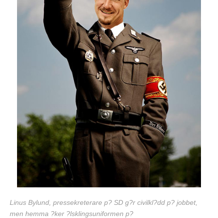
Linus Bylund, pressekreterare p? SD g?r civilkl?dd p? jobbet,
men hemma ?ker ?lsklingsuniformen p?