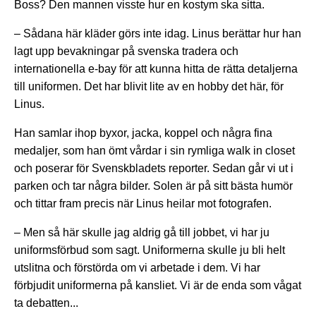
Boss? Den mannen visste hur en kostym ska sitta.
– Sådana här kläder görs inte idag. Linus berättar hur han
lagt upp bevakningar på svenska tradera och
internationella e-bay för att kunna hitta de rätta detaljerna
till uniformen. Det har blivit lite av en hobby det här, för
Linus.
Han samlar ihop byxor, jacka, koppel och några fina
medaljer, som han ömt vårdar i sin rymliga walk in closet
och poserar för Svenskbladets reporter. Sedan går vi ut i
parken och tar några bilder. Solen är på sitt bästa humör
och tittar fram precis när Linus heilar mot fotografen.
– Men så här skulle jag aldrig gå till jobbet, vi har ju
uniformsförbud som sagt. Uniformerna skulle ju bli helt
utslitna och förstörda om vi arbetade i dem. Vi har
förbjudit uniformerna på kansliet. Vi är de enda som vågat
ta debatten...