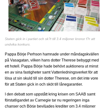
Staten gick in i partiet och sk?t till 3.4 miljoner kronor f?r att
undvika konkurs.
Pappa Börje Perhson hamnade under måndagskvällen
på Vasagatan, vilken hans dotter Therese bebyggt med
ett hotell. Pappa Börje hade behövt auktionera ut minst
en av sina fastigheter samt Vattenledningsverket för att
lösa ut sin skuld till sin dotter Therese, om det inte vore
för att Staten gick in och sköt till lånegarantier.
I den debatt som uppstått kring krisen om SAAB samt
förstatligandet av Carnegie tar nu regeringen inga
chanser och Börje beviljades krediter om 3.4 miljoner