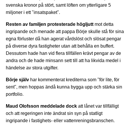
svenska kronor på stört, samt löften om ytterligare 5
miljoner i ett "insatspaket".
Resten av familjen protesterade högljutt
mot detta
ingripande och menade att pappa Börje skulle stå för sina
egna förluster då han agerat vårdslöst och slösat pengar
på diverse dyra fastigheter utan att behålla en buffert.
Dessutom hade han vid flera tillfällen krävt pengar av de
andra och de hade minsann sett till att ha likvida medel i
händelse av stora utgifter.
Börje själv
har kommenterat krediterna som "för lite, för
sent", men hoppas ändå kunna bygga upp och stärka sin
portfolio.
Maud Olofsson meddelade dock
att lånet var tillfälligt
och att regeringen inte ändrat sin syn på statligt
ingripande i fastighets- eller vattenreningsbranschen.