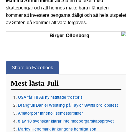
Mamma Anneli menar
att Staten nu leker med
skattepengar och att hennes make bara i längden
kommer att investera pengarna dåligt och att hela utspelet
av Staten då kommer att vara förgäves.
Birger Ollonborg
Share on Facebook
Mest lästa Juli
USA får FIFAs nyinstiftade tröstpris
Drängfull Daniel Westling på Taylor Swifts bröllopsfest
Amatörporr innehöll semesterbilder
8 av 10 svenskar klarar inte medborgarskapsprovet
Marley Henemark är kungens hemliga son