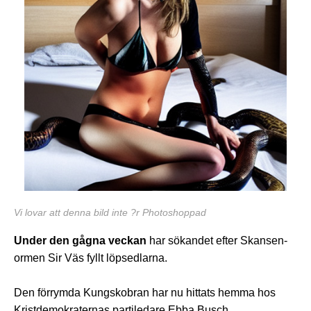
Vi lovar att denna bild inte ?r Photoshoppad
Under den gågna veckan
har sökandet efter Skansen-
ormen Sir Väs fyllt löpsedlarna.
Den förrymda Kungskobran har nu hittats hemma hos
Kristdemokraternas partiledare Ebba Busch.