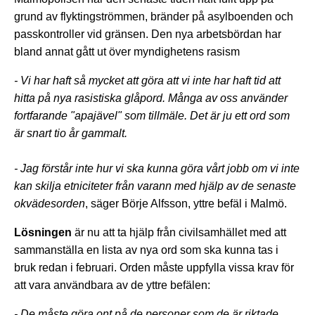
grund av flyktingströmmen, bränder på asylboenden och
passkontroller vid gränsen. Den nya arbetsbördan har
bland annat gått ut över myndighetens rasism
- Vi har haft så mycket att göra att vi inte har haft tid att
hitta på nya rasistiska glåpord. Många av oss använder
fortfarande "apajävel" som tillmäle. Det är ju ett ord som
är snart tio år gammalt.
- Jag förstår inte hur vi ska kunna göra vårt jobb om vi inte
kan skilja etniciteter från varann med hjälp av de senaste
okvädesorden
, säger Börje Alfsson, yttre befäl i Malmö.
Lösningen
är nu att ta hjälp från civilsamhället med att
sammanställa en lista av nya ord som ska kunna tas i
bruk redan i februari. Orden måste uppfylla vissa krav för
att vara användbara av de yttre befälen:
- De måste göra ont på de personer som de är riktade