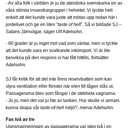
- Av alla folk i världen är ju de ateistiska svenskarna en av
våra största invandrargrupper i helvetet. Vi tyckte helt
enkelt att det kunde vara juste att mötas upp redan här i
jordelivet och ge en liten ”
taste of hell
”. Så vi bildade SJ –
Satans Järnvägar, säger Ulf Adelsohn.
- 60 grader är ju inget mot vad som väntar, men vi tyckte
att det kunde vara en svalkande inkörsport. Vi är lite
besvikna på den respons vi har fått hittills, fortsätter
Adelsohn.
SJ får kritik för att det inte finns reservbatteri som kan
styra ventilation eller fönster när elen till tågen slås ut.
Passagerarna blev som fångar i de stekheta vagnarna.
- Jo jo, men det var ju lite av tanken. Hur skulle vi annars
kunna skapa vår
taste-of-hell
miljö?, menar Adelsohn.
Fas två av tre
Ugnsmarineringen av passagerarna var steg två i en