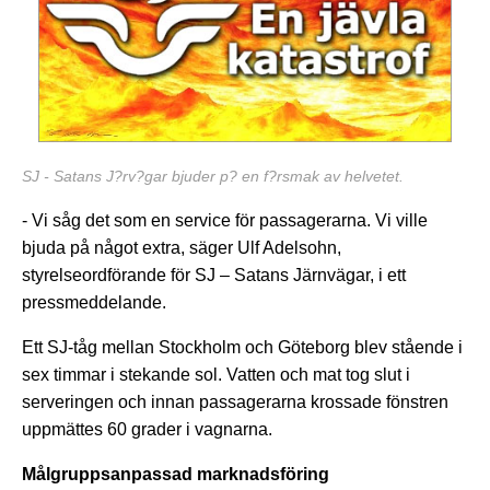
SJ - Satans J?rv?gar bjuder p? en f?rsmak av helvetet.
- Vi såg det som en service för passagerarna. Vi ville
bjuda på något extra, säger Ulf Adelsohn,
styrelseordförande för SJ – Satans Järnvägar, i ett
pressmeddelande.
Ett SJ-tåg mellan Stockholm och Göteborg blev stående i
sex timmar i stekande sol. Vatten och mat tog slut i
serveringen och innan passagerarna krossade fönstren
uppmättes 60 grader i vagnarna.
Målgruppsanpassad marknadsföring