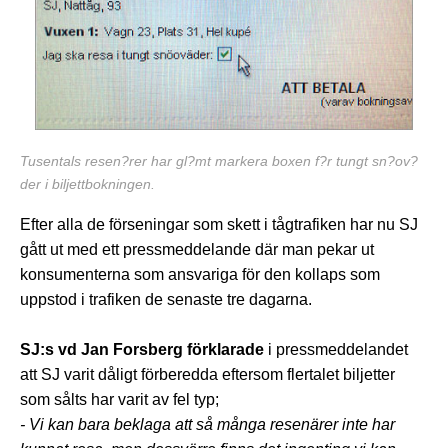
Tusentals resen?rer har gl?mt markera boxen f?r tungt sn?ov?
der i biljettbokningen.
Efter alla de förseningar som skett i tågtrafiken har nu SJ
gått ut med ett pressmeddelande där man pekar ut
konsumenterna som ansvariga för den kollaps som
uppstod i trafiken de senaste tre dagarna.
SJ:s vd Jan Forsberg förklarade
i pressmeddelandet
att SJ varit dåligt förberedda eftersom flertalet biljetter
som sålts har varit av fel typ;
- Vi kan bara beklaga att så många resenärer inte har