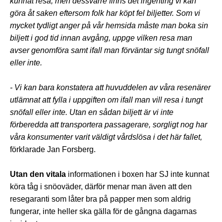
kunnat resa, men dessvärre finns det ingenting vi kan
göra åt saken eftersom folk har köpt fel biljetter.
Som vi
mycket tydligt anger på vår hemsida måste man boka sin
biljett i god tid innan avgång, uppge vilken resa man
avser genomföra samt ifall man förväntar sig tungt snöfall
eller inte.
- Vi kan bara konstatera att huvuddelen av våra resenärer
utlämnat att fylla i uppgiften om ifall man vill resa i tungt
snöfall eller inte. Utan en sådan biljett är vi inte
förberedda att transportera passagerare, sorgligt nog har
våra konsumenter varit väldigt vårdslösa i det här fallet,
förklarade Jan Forsberg.
Utan den vitala
informationen i boxen har SJ inte kunnat
köra tåg i snöoväder, därför menar man även att den
resegaranti som låter bra på papper men som aldrig
fungerar, inte heller ska gälla för de gångna dagarnas