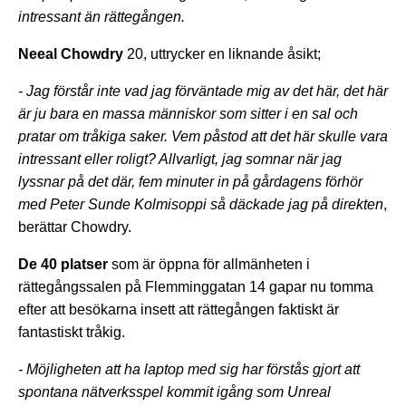
intressant än rättegången.
Neeal Chowdry
20, uttrycker en liknande åsikt;
- Jag förstår inte vad jag förväntade mig av det här, det här
är ju bara en massa människor som sitter i en sal och
pratar om tråkiga saker. Vem påstod att det här skulle vara
intressant eller roligt? Allvarligt, jag somnar när jag
lyssnar på det där, fem minuter in på gårdagens förhör
med Peter Sunde Kolmisoppi så däckade jag på direkten
,
berättar Chowdry.
De 40 platser
som är öppna för allmänheten i
rättegångssalen på Flemminggatan 14 gapar nu tomma
efter att besökarna insett att rättegången faktiskt är
fantastiskt tråkig.
- Möjligheten att ha laptop med sig har förstås gjort att
spontana nätverksspel kommit igång som Unreal