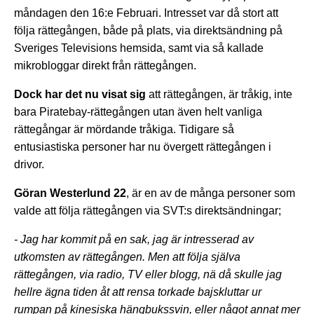
måndagen den 16:e Februari. Intresset var då stort att
följa rättegången, både på plats, via direktsändning på
Sveriges Televisions hemsida, samt via så kallade
mikrobloggar direkt från rättegången.
Dock har det nu visat sig
att rättegången, är tråkig, inte
bara Piratebay-rättegången utan även helt vanliga
rättegångar är mördande tråkiga. Tidigare så
entusiastiska personer har nu övergett rättegången i
drivor.
Göran Westerlund 22
, är en av de många personer som
valde att följa rättegången via SVT:s direktsändningar;
- Jag har kommit på en sak, jag är intresserad av
utkomsten av rättegången. Men att följa själva
rättegången, via radio, TV eller blogg, nä då skulle jag
hellre ägna tiden åt att rensa torkade bajskluttar ur
rumpan på kinesiska hängbukssvin, eller något annat mer