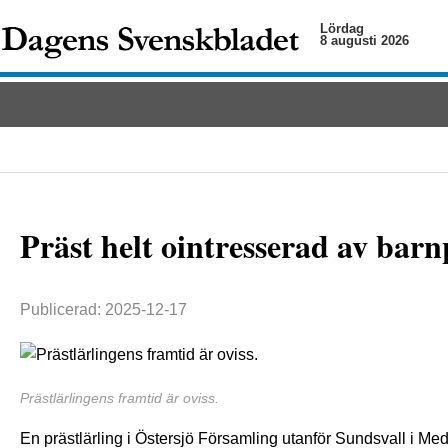
Lördag
8 augusti 2026
Präst helt ointresserad av bar
Publicerad: 2025-12-17
Prästlärlingens framtid är oviss.
En prästlärling i Östersjö Församling utanför Sundsvall i Med