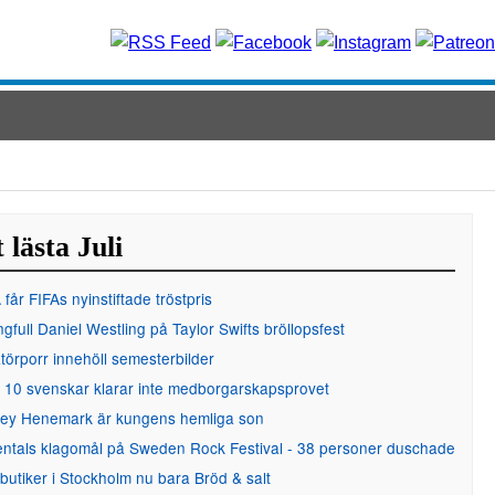
 lästa Juli
får FIFAs nyinstiftade tröstpris
gfull Daniel Westling på Taylor Swifts bröllopsfest
örporr innehöll semesterbilder
 10 svenskar klarar inte medborgarskapsprovet
ley Henemark är kungens hemliga son
entals klagomål på Sweden Rock Festival - 38 personer duschade
 butiker i Stockholm nu bara Bröd & salt