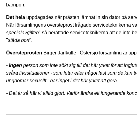
barnporr.
Det hela
uppdagades när prästen lämnat in sin dator på serv
När församlingens översteprost frågade serviceteknikerna vad "
specialavgiften
" så berättade serviceteknikerna att de inte b
"
städa bort
".
Översteprosten
Birger Jarlkulle i Östersjö församling är upp
-
Ingen
person som inte sökt sig till det här yrket för att in
svåra livssituationer - som letar efter något fast som de kan tro 
ungdomar sexuellt - har inget i det här yrket att göra.
- Det är så här vi alltid gjort. Varför ändra ett fungerande kon