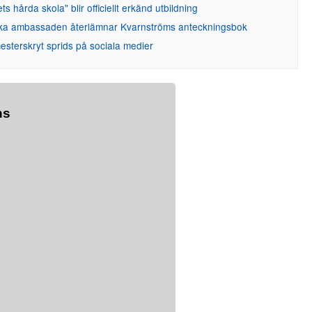
ets hårda skola" blir officiellt erkänd utbildning
ka ambassaden återlämnar Kvarnströms anteckningsbok
sterskryt sprids på sociala medier
ns