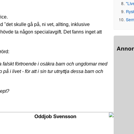
"Liv
Rys
ice.
Seme
det skulle gå på, ni vet, allting, inklusive
ehövde ta någon specialavgift. Det fanns inget att
Anno
rörd:
gjuta falskt förtroende i osäkra barn och ungdomar med
på i livet - för att i sin tur utnyttja dessa barn och
cept?
Oddjob Svensson