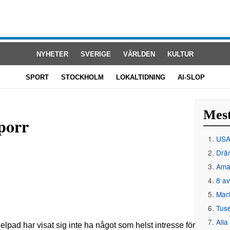
NYHETER
SVERIGE
VÄRLDEN
KULTUR
SPORT
STOCKHOLM
LOKALTIDNING
AI-SLOP
Mest
nporr
USA 
Drän
Amat
8 av
Mar
Tus
Alla
elpad har visat sig inte ha något som helst intresse för