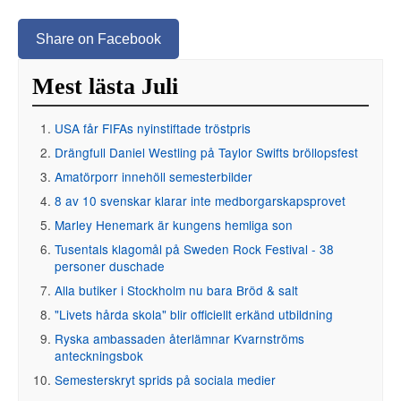
Share on Facebook
Mest lästa Juli
USA får FIFAs nyinstiftade tröstpris
Drängfull Daniel Westling på Taylor Swifts bröllopsfest
Amatörporr innehöll semesterbilder
8 av 10 svenskar klarar inte medborgarskapsprovet
Marley Henemark är kungens hemliga son
Tusentals klagomål på Sweden Rock Festival - 38
personer duschade
Alla butiker i Stockholm nu bara Bröd & salt
"Livets hårda skola" blir officiellt erkänd utbildning
Ryska ambassaden återlämnar Kvarnströms
anteckningsbok
Semesterskryt sprids på sociala medier