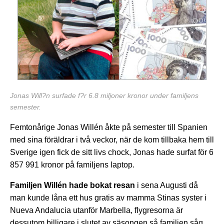
Jonas Will?n surfade f?r 6.8 miljoner kronor under familjens
semester.
Femtonårige Jonas Willén åkte på semester till Spanien
med sina föräldrar i två veckor, när de kom tillbaka hem till
Sverige igen fick de sitt livs chock, Jonas hade surfat för 6
857 991 kronor på familjens laptop.
Familjen Willén hade bokat resan
i sena Augusti då
man kunde låna ett hus gratis av mamma Stinas syster i
Nueva Andalucia utanför Marbella, flygresorna är
dessutom billigare i slutet av säsongen så familjen såg