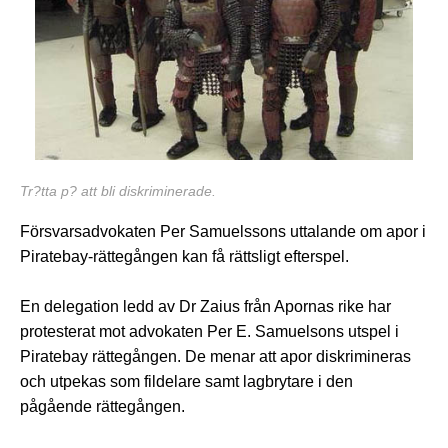
Tr?tta p? att bli diskriminerade.
Försvarsadvokaten Per Samuelssons uttalande om apor i
Piratebay-rättegången kan få rättsligt efterspel.
En delegation ledd av Dr Zaius från Apornas rike har
protesterat mot advokaten Per E. Samuelsons utspel i
Piratebay rättegången. De menar att apor diskrimineras
och utpekas som fildelare samt lagbrytare i den
pågående rättegången.