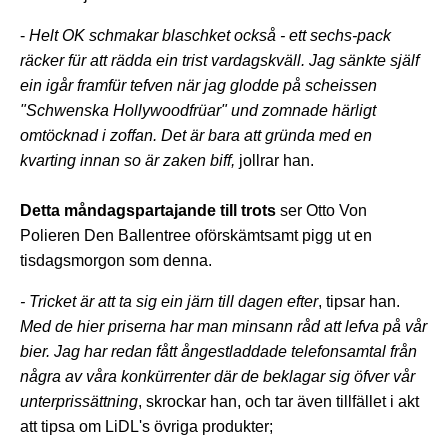
-
Helt OK schmakar blaschket också - ett sechs-pack
räcker für att rädda ein trist vardagskväll. Jag sänkte själf
ein igår framfür tefven när jag glodde på scheissen
"Schwenska Hollywoodfrüar" und zomnade härligt
omtöcknad i zoffan. Det är bara att gründa med en
kvarting innan so är zaken biff,
jollrar han.
Detta måndagspartajande till trots
ser Otto Von
Polieren Den Ballentree oförskämtsamt pigg ut en
tisdagsmorgon som denna.
- Tricket är att ta sig ein järn till dagen efter
, tipsar han.
Med de hier priserna har man minsann råd att lefva på vår
bier. Jag har redan fått ångestladdade telefonsamtal från
några av våra konkürrenter där de beklagar sig öfver vår
unterprissättning
, skrockar han, och tar även tillfället i akt
att tipsa om LiDL's övriga produkter;