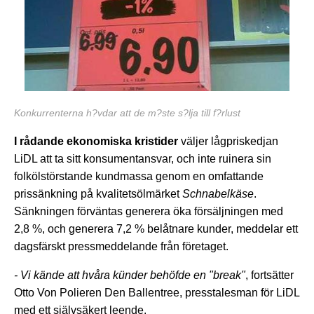
Konkurrenterna h?vdar att de m?ste s?lja till f?rlust
I rådande ekonomiska kristider
väljer lågpriskedjan
LiDL att ta sitt konsumentansvar, och inte ruinera sin
folkölstörstande kundmassa genom en omfattande
prissänkning på kvalitetsölmärket
Schnabelkäse
.
Sänkningen förväntas generera öka försäljningen med
2,8 %, och generera 7,2 % belåtnare kunder, meddelar ett
dagsfärskt pressmeddelande från företaget.
- Vi kände att hvåra künder behöfde en "break"
, fortsätter
Otto Von Polieren Den Ballentree, presstalesman för LiDL
med ett självsäkert leende.