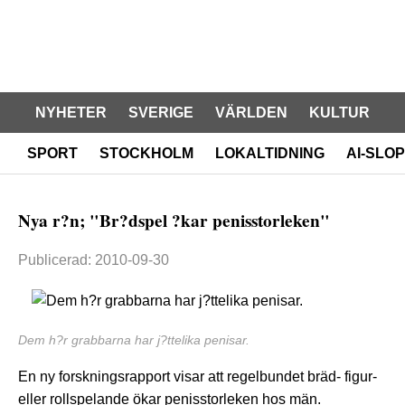
NYHETER
SVERIGE
VÄRLDEN
KULTUR
SPORT
STOCKHOLM
LOKALTIDNING
AI-SLOP
Nya r?n; "Br?dspel ?kar penisstorleken"
Publicerad: 2010-09-30
Dem h?r grabbarna har j?ttelika penisar.
En ny forskningsrapport visar att regelbundet bräd- figur-
eller rollspelande ökar penisstorleken hos män.