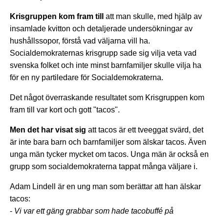
Krisgruppen kom fram till
att man skulle, med hjälp av
insamlade kvitton och detaljerade undersökningar av
hushållssopor, förstå vad väljarna vill ha.
Socialdemokraternas krisgrupp sade sig vilja veta vad
svenska folket och inte minst barnfamiljer skulle vilja ha
för en ny partiledare för Socialdemokraterna.
Det något överraskande resultatet som Krisgruppen kom
fram till var kort och gott "tacos".
Men det har visat sig
att tacos är ett tveeggat svärd, det
är inte bara barn och barnfamiljer som älskar tacos. Även
unga män tycker mycket om tacos. Unga män är också en
grupp som socialdemokraterna tappat många väljare i.
Adam Lindell är en ung man som berättar att han älskar
tacos:
-
Vi var ett gäng grabbar som hade tacobuffé på