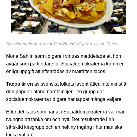
Socialdemokraterna har f?rst?tt vad v?ljarna vill ha. Tacos.
Mona Sahlin som tidigare i vintras meddelade att hon
avgår som partiledare för Socialdemokraterna kommer
enligt uppgift att efterträdas av maträtten tacos.
Tacos är en
av svenska folkets favoriträtter, inte minst är
den populär bland barnfamiljer - en grupp där
socialdemokraterna tidigare har tappat många väljare.
Efter det kaos som härjat i Socialdemokraterna var man
tvungna att tänka om och nytt. Det resulterade i en
särskild krisgrupp och en helt ny ingång i hur man ska
locka väljare.