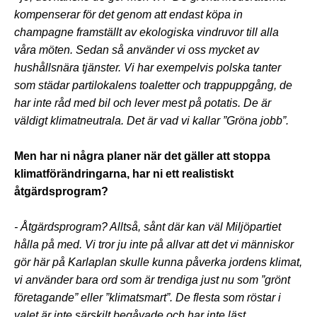
kompenserar för det genom att endast köpa in
champagne framställt av ekologiska vindruvor till alla
våra möten. Sedan så använder vi oss mycket av
hushållsnära tjänster. Vi har exempelvis polska tanter
som städar partilokalens toaletter och trappuppgång, de
har inte råd med bil och lever mest på potatis. De är
väldigt klimatneutrala. Det är vad vi kallar ”Gröna jobb”.
Men har ni några planer när det gäller att stoppa
klimatförändringarna, har ni ett realistiskt
åtgärdsprogram?
- Åtgärdsprogram? Alltså, sånt där kan väl Miljöpartiet
hålla på med. Vi tror ju inte på allvar att det vi människor
gör här på Karlaplan skulle kunna påverka jordens klimat,
vi använder bara ord som är trendiga just nu som ”grönt
företagande” eller ”klimatsmart”. De flesta som röstar i
valet är inte särskilt begåvade och har inte läst