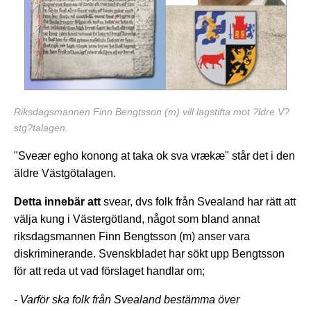
Riksdagsmannen Finn Bengtsson (m) vill lagstifta mot ?ldre V?
stg?talagen.
"Sveær egho konong at taka ok sva vrækæ" står det i den
äldre Västgötalagen.
Detta innebär att
svear, dvs folk från Svealand har rätt att
välja kung i Västergötland, något som bland annat
riksdagsmannen Finn Bengtsson (m) anser vara
diskriminerande. Svenskbladet har sökt upp Bengtsson
för att reda ut vad förslaget handlar om;
- Varför ska folk från Svealand bestämma över