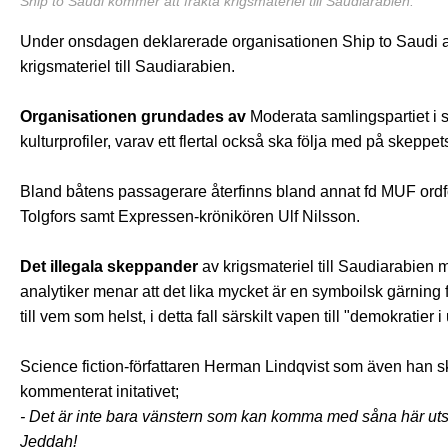
Ship to Saudi kommer att frakta krigsmateriel till Saudiarabien.
Under onsdagen deklarerade organisationen Ship to Saudi att d
krigsmateriel till Saudiarabien.
Organisationen grundades av
Moderata samlingspartiet i s
kulturprofiler, varav ett flertal också ska följa med på skeppet
Bland båtens passagerare återfinns bland annat fd MUF ord
Tolgfors samt Expressen-krönikören Ulf Nilsson.
Det illegala skeppander
av krigsmateriel till Saudiarabien 
analytiker menar att det lika mycket är en symboilsk gärning 
till vem som helst, i detta fall särskilt vapen till "demokratier i
Science fiction-författaren Herman Lindqvist som även han sk
kommenterat initativet;
- Det är inte bara vänstern som kan komma med såna här uts
Jeddah!