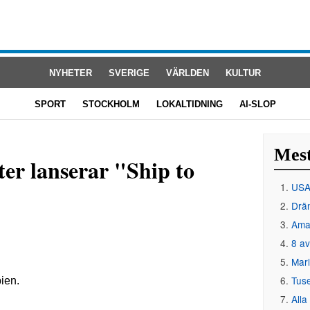
NYHETER
SVERIGE
VÄRLDEN
KULTUR
SPORT
STOCKHOLM
LOKALTIDNING
AI-SLOP
Mest
er lanserar "Ship to
USA 
Drän
Amat
8 av
Mar
Tus
Alla