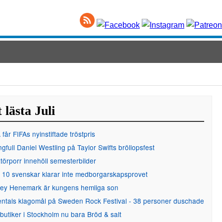
 lästa Juli
får FIFAs nyinstiftade tröstpris
gfull Daniel Westling på Taylor Swifts bröllopsfest
örporr innehöll semesterbilder
 10 svenskar klarar inte medborgarskapsprovet
ley Henemark är kungens hemliga son
entals klagomål på Sweden Rock Festival - 38 personer duschade
 butiker i Stockholm nu bara Bröd & salt