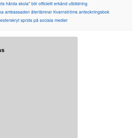
ets hårda skola" blir officiellt erkänd utbildning
ka ambassaden återlämnar Kvarnströms anteckningsbok
sterskryt sprids på sociala medier
ns