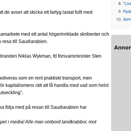
"Liv
Rys
e avser att skicka ett fartyg lastat fullt med
Seme
amarbete med ett antal högerinriktade skribenter och
s resa till Saudiarabien.
Anno
föranden Niklas Wykman, fd försvarsminister Sten
motiveras som en rent praktiskt transport, men
för kapitalismens rätt att få handla med vad som helst
 utveckling".
a följa med på resan till Saudiarabien har
pel i media! Alle man ombord landkrabbor, mot