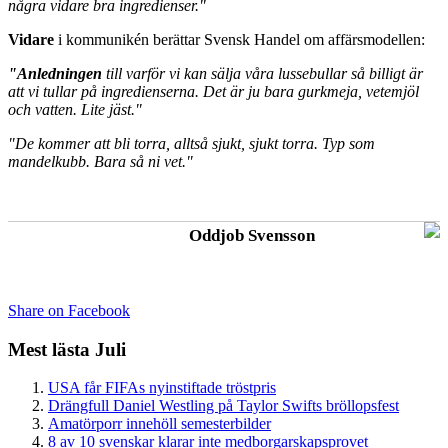
några vidare bra ingredienser."
Vidare
i kommunikén berättar Svensk Handel om affärsmodellen:
"Anledningen
till varför vi kan sälja våra lussebullar så billigt är
att vi tullar på ingredienserna. Det är ju bara gurkmeja, vetemjöl
och vatten. Lite jäst."
"De kommer att bli torra, alltså sjukt, sjukt torra. Typ som
mandelkubb. Bara så ni vet."
Oddjob Svensson
Share on Facebook
Mest lästa Juli
USA får FIFAs nyinstiftade tröstpris
Drängfull Daniel Westling på Taylor Swifts bröllopsfest
Amatörporr innehöll semesterbilder
8 av 10 svenskar klarar inte medborgarskapsprovet