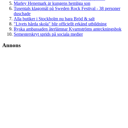
Marley Henemark är kungens hemliga son
Tusentals klagomål på Sweden Rock Festival - 38 personer
duschade
Alla butiker i Stockholm nu bara Bröd & salt
"Livets hårda skola" blir officiellt erkänd utbildning
Ryska ambassaden återlämnar Kvarnströms anteckningsbok
Semesterskryt sprids på sociala medier
Annons