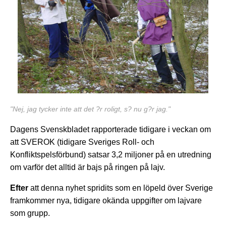
"Nej, jag tycker inte att det ?r roligt, s? nu g?r jag."
Dagens Svenskbladet rapporterade tidigare i veckan om
att SVEROK (tidigare Sveriges Roll- och
Konfliktspelsförbund) satsar 3,2 miljoner på en utredning
om varför det alltid är bajs på ringen på lajv.
Efter
att denna nyhet spridits som en löpeld över Sverige
framkommer nya, tidigare okända uppgifter om lajvare
som grupp.