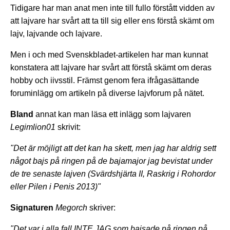
Tidigare har man anat men inte till fullo förstått vidden av
att lajvare har svårt att ta till sig eller ens förstå skämt om
lajv, lajvande och lajvare.
Men i och med Svenskbladet-artikelen har man kunnat
konstatera att lajvare har svårt att förstå skämt om deras
hobby och iivsstil. Främst genom fera ifrågasättande
foruminlägg om artikeln på diverse lajvforum på nätet.
Bland
annat kan man läsa ett inlägg som lajvaren
Legimlion01
skrivit:
"Det är möjligt att det kan ha skett, men jag har aldrig sett
något bajs på ringen på de bajamajor jag bevistat under
de tre senaste lajven (Svärdshjärta II, Raskrig i Rohordor
eller Pilen i Penis 2013)"
Signaturen
Megorch
skriver:
"Det var i alla fall INTE JAG som bajsade på ringen på