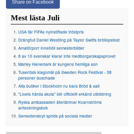
Share on Facebook
Mest lästa Juli
USA får FIFAs nyinstiftade tröstpris
Drängfull Daniel Westling på Taylor Swifts bröllopsfest
Amatörporr innehöll semesterbilder
8 av 10 svenskar klarar inte medborgarskapsprovet
Marley Henemark är kungens hemliga son
Tusentals klagomål på Sweden Rock Festival - 38
personer duschade
Alla butiker i Stockholm nu bara Bröd & salt
"Livets hårda skola" blir officiellt erkänd utbildning
Ryska ambassaden återlämnar Kvarnströms
anteckningsbok
Semesterskryt sprids på sociala medier