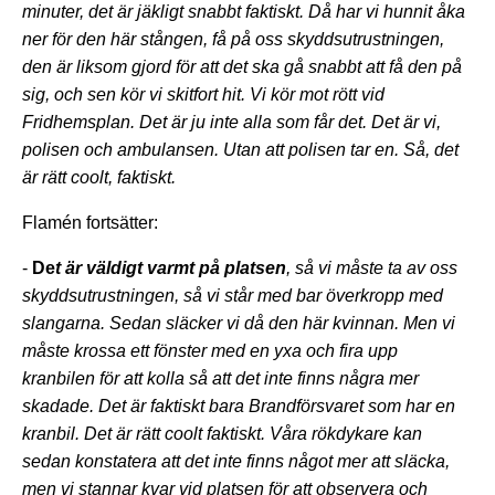
minuter, det är jäkligt snabbt faktiskt. Då har vi hunnit åka
ner för den här stången, få på oss skyddsutrustningen,
den är liksom gjord för att det ska gå snabbt att få den på
sig, och sen kör vi skitfort hit. Vi kör mot rött vid
Fridhemsplan. Det är ju inte alla som får det. Det är vi,
polisen och ambulansen. Utan att polisen tar en. Så, det
är rätt coolt, faktiskt.
Flamén fortsätter:
-
De
t är väldigt varmt på platsen
, så vi måste ta av oss
skyddsutrustningen, så vi står med bar överkropp med
slangarna. Sedan släcker vi då den här kvinnan. Men vi
måste krossa ett fönster med en yxa och fira upp
kranbilen för att kolla så att det inte finns några mer
skadade. Det är faktiskt bara Brandförsvaret som har en
kranbil. Det är rätt coolt faktiskt. Våra rökdykare kan
sedan konstatera att det inte finns något mer att släcka,
men vi stannar kvar vid platsen för att observera och