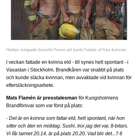
Hettan tvingade brandm?nnen att barbr?stade sl?cka kvinnan.
I veckan fattade en kvinna eld - till synes helt spontant - i
Vasastan i Stockholm. Brandkåren var snabbt på plats
och kunde släcka kvinnan, men avvaktade vid kvinnan för
eftersläckningsarbete.
Mats Flamén är presstalesman
för Kungsholmens
Brandförsvar som var först på plats:
-
Det är en kvinna som fattar eld, helt spontant, när hon
sitter och äter en middag. Sushi, tror jag det var, 8-bitars.
Vi får larmet 20.14, är på plats 20.20. Vad blir det...? 6