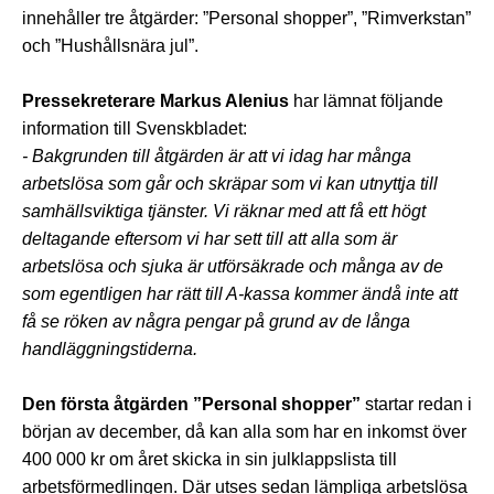
innehåller tre åtgärder: ”Personal shopper”, ”Rimverkstan”
och ”Hushållsnära jul”.
Pressekreterare Markus Alenius
har lämnat följande
information till Svenskbladet:
- Bakgrunden till åtgärden är att vi idag har många
arbetslösa som går och skräpar som vi kan utnyttja till
samhällsviktiga tjänster. Vi räknar med att få ett högt
deltagande eftersom vi har sett till att alla som är
arbetslösa och sjuka är utförsäkrade och många av de
som egentligen har rätt till A-kassa kommer ändå inte att
få se röken av några pengar på grund av de långa
handläggningstiderna.
Den första åtgärden ”Personal shopper”
startar redan i
början av december, då kan alla som har en inkomst över
400 000 kr om året skicka in sin julklappslista till
arbetsförmedlingen. Där utses sedan lämpliga arbetslösa