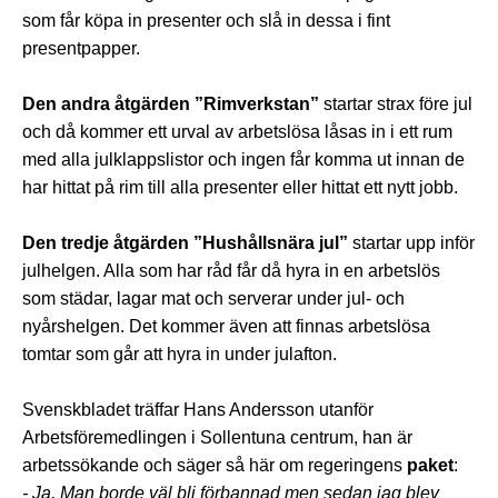
som får köpa in presenter och slå in dessa i fint
presentpapper.
Den andra åtgärden ”Rimverkstan”
startar strax före jul
och då kommer ett urval av arbetslösa låsas in i ett rum
med alla julklappslistor och ingen får komma ut innan de
har hittat på rim till alla presenter eller hittat ett nytt jobb.
Den tredje åtgärden ”Hushållsnära jul”
startar upp inför
julhelgen. Alla som har råd får då hyra in en arbetslös
som städar, lagar mat och serverar under jul- och
nyårshelgen. Det kommer även att finnas arbetslösa
tomtar som går att hyra in under julafton.
Svenskbladet träffar Hans Andersson utanför
Arbetsföremedlingen i Sollentuna centrum, han är
arbetssökande och säger så här om regeringens
paket
:
- Ja, Man borde väl bli förbannad men sedan jag blev