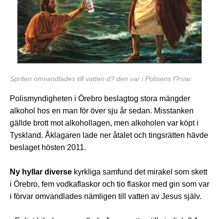
Spriten omvandlades till vatten d? den var i Polisens f?rvar.
Polismyndigheten i Örebro beslagtog stora mängder
alkohol hos en man för över sju år sedan. Misstanken
gällde brott mot alkohollagen, men alkoholen var köpt i
Tyskland. Åklagaren lade ner åtalet och tingsrätten hävde
beslaget hösten 2011.
Ny hyllar diverse
kyrkliga samfund det mirakel som skett
i Örebro, fem vodkaflaskor och tio flaskor med gin som var
i förvar omvandlades nämligen till vatten av Jesus själv.