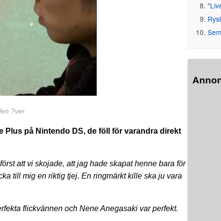
"Liv
Rys
Seme
Anno
den ?ver
 Plus på Nintendo DS, de föll för varandra direkt
först att vi skojade, att jag hade skapat henne bara för
ka till mig en riktig tjej. En ringmärkt kille ska ju vara
 perfekta flickvännen och Nene Anegasaki var perfekt.