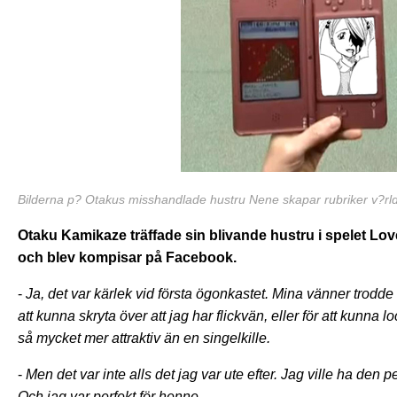
Bilderna p? Otakus misshandlade hustru Nene skapar rubriker v?rl
Otaku Kamikaze träffade sin blivande hustru i spelet Love
och blev kompisar på Facebook.
-
Ja, det var kärlek vid första ögonkastet. Mina vänner trodde 
att kunna skryta över att jag har flickvän, eller för att kunna loc
så mycket mer attraktiv än en singelkille.
-
Men det var inte alls det jag var ute efter. Jag ville ha den
Och jag var perfekt för henne.