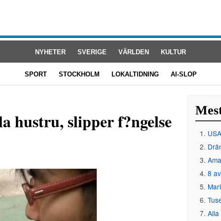
NYHETER
SVERIGE
VÄRLDEN
KULTUR
SPORT
STOCKHOLM
LOKALTIDNING
AI-SLOP
Mest
a hustru, slipper f?ngelse
USA 
Drän
Amat
8 av
Mar
Tus
Alla