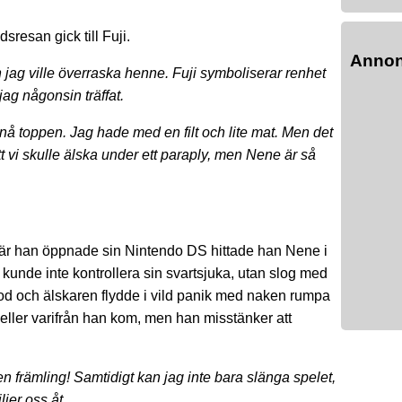
esan gick till Fuji.
Anno
h jag ville överraska henne. Fuji symboliserar renhet
ag någonsin träffat.
e nå toppen. Jag hade med en filt och lite mat. Men det
t vi skulle älska under ett paraply, men Nene är så
är han öppnade sin Nintendo DS hittade han Nene i
kunde inte kontrollera sin svartsjuka, utan slog med
pstod och älskaren flydde i vild panik med naken rumpa
eller varifrån han kom, men han misstänker att
n främling! Samtidigt kan jag inte bara slänga spelet,
ljer oss åt.