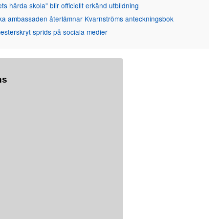
ets hårda skola" blir officiellt erkänd utbildning
ka ambassaden återlämnar Kvarnströms anteckningsbok
sterskryt sprids på sociala medier
ns