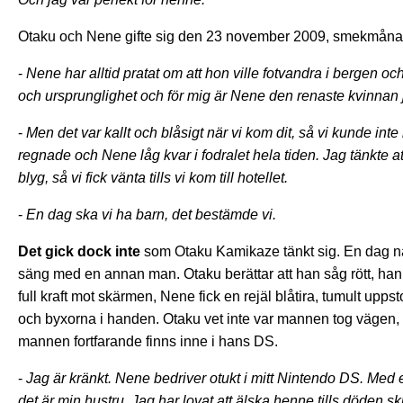
Otaku och Nene gifte sig den 23 november 2009, smekmånadsr
-
Nene har alltid pratat om att hon ville fotvandra i bergen oc
och ursprunglighet och för mig är Nene den renaste kvinnan j
-
Men det var kallt och blåsigt när vi kom dit, så vi kunde int
regnade och Nene låg kvar i fodralet hela tiden. Jag tänkte at
blyg, så vi fick vänta tills vi kom till hotellet.
-
En dag ska vi ha barn, det bestämde vi.
Det gick dock inte
som Otaku Kamikaze tänkt sig. En dag n
säng med en annan man. Otaku berättar att han såg rött, han 
full kraft mot skärmen, Nene fick en rejäl blåtira, tumult up
och byxorna i handen. Otaku vet inte var mannen tog vägen, 
mannen fortfarande finns inne i hans DS.
-
Jag är kränkt. Nene bedriver otukt i mitt Nintendo DS. Med e
det är min hustru. Jag har lovat att älska henne tills döden ski