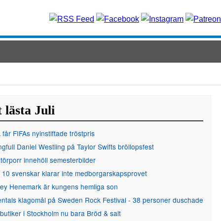
 lästa Juli
får FIFAs nyinstiftade tröstpris
gfull Daniel Westling på Taylor Swifts bröllopsfest
örporr innehöll semesterbilder
 10 svenskar klarar inte medborgarskapsprovet
ley Henemark är kungens hemliga son
entals klagomål på Sweden Rock Festival - 38 personer duschade
 butiker i Stockholm nu bara Bröd & salt