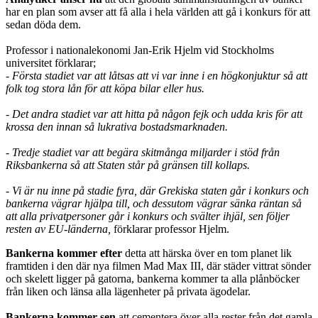
har en plan som avser att få alla i hela världen att gå i konkurs för att
sedan döda dem.
Professor i nationalekonomi Jan-Erik Hjelm vid Stockholms
universitet förklarar;
- Första stadiet var att låtsas att vi var inne i en högkonjuktur så att
folk tog stora lån för att köpa bilar eller hus.
- Det andra stadiet var att hitta på någon fejk och udda kris för att
krossa den innan så lukrativa bostadsmarknaden.
- Tredje stadiet var att begära skitmånga miljarder i stöd från
Riksbankerna så att Staten står på gränsen till kollaps.
- Vi är nu inne på stadie fyra, där Grekiska staten går i konkurs och
bankerna vägrar hjälpa till, och dessutom vägrar sänka räntan så
att alla privatpersoner går i konkurs och svälter ihjäl, sen följer
resten av EU-länderna,
förklarar professor Hjelm.
Bankerna kommer efter
detta att härska över en tom planet lik
framtiden i den där nya filmen Mad Max III, där städer vittrat sönder
och skelett ligger på gatorna, bankerna kommer ta alla plånböcker
från liken och länsa alla lägenheter på privata ägodelar.
Bankerna kommer sen
att cementera över alla rester från det gamla