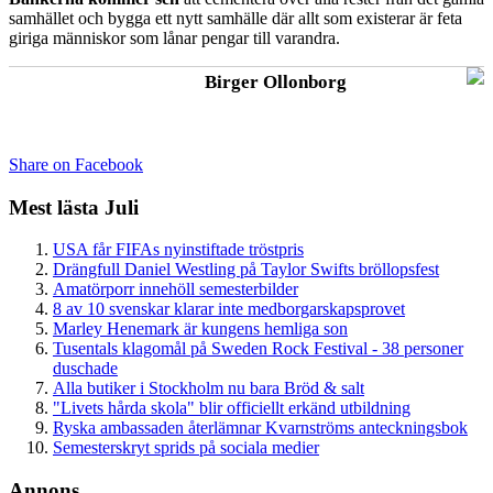
samhället och bygga ett nytt samhälle där allt som existerar är feta
giriga människor som lånar pengar till varandra.
Birger Ollonborg
Share on Facebook
Mest lästa Juli
USA får FIFAs nyinstiftade tröstpris
Drängfull Daniel Westling på Taylor Swifts bröllopsfest
Amatörporr innehöll semesterbilder
8 av 10 svenskar klarar inte medborgarskapsprovet
Marley Henemark är kungens hemliga son
Tusentals klagomål på Sweden Rock Festival - 38 personer
duschade
Alla butiker i Stockholm nu bara Bröd & salt
"Livets hårda skola" blir officiellt erkänd utbildning
Ryska ambassaden återlämnar Kvarnströms anteckningsbok
Semesterskryt sprids på sociala medier
Annons