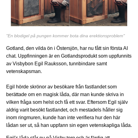
"En blodigel på pungen kommer bota dina erektionsproblem"
Gotland, den vilda ön i Östersjön, har nu fått sin första AI
chat. Uppfinningen är en Gotlandsprodukt som uppfunnits
av Visbybon Egil Rauksson, tunnbindare samt
vetenskapsman.
Egil hörde skrönor av besökare från fastlandet som
berättade om en magisk låda, där man kunde skriva in
vilken fråga som helst och få ett svar. Eftersom Egil själv
aldrig varit besökt fastlandet, och mestadels håller sig
inom ringmuren, kunde han inte verifiera hur den här
lådan ser ut, så han uppfann sin egen vetenskapliga låda.
Egil's låda står nu på Visby torg och är färdig att