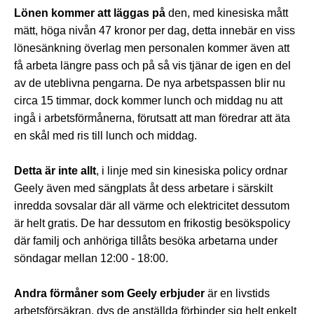
Lönen kommer att läggas på
den, med kinesiska mått
mätt, höga nivån 47 kronor per dag, detta innebär en viss
lönesänkning överlag men personalen kommer även att
få arbeta längre pass och på så vis tjänar de igen en del
av de uteblivna pengarna. De nya arbetspassen blir nu
circa 15 timmar, dock kommer lunch och middag nu att
ingå i arbetsförmånerna, förutsatt att man föredrar att äta
en skål med ris till lunch och middag.
Detta är inte allt
, i linje med sin kinesiska policy ordnar
Geely även med sängplats åt dess arbetare i särskilt
inredda sovsalar där all värme och elektricitet dessutom
är helt gratis. De har dessutom en frikostig besökspolicy
där familj och anhöriga tillåts besöka arbetarna under
söndagar mellan 12:00 - 18:00.
Andra förmåner som Geely erbjuder
är en livstids
arbetsförsäkran, dvs de anställda förbinder sig helt enkelt