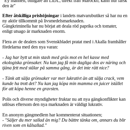
"Ey mannen, billigare än LiDL, direkt från Marocko, känn hur färsk
den är"
Efter åtskilliga prishöjningar
i landets matvarubutiker så har nu en
ny aktör tillkommit på livsmedelsmarknaden.
Gängkriminella har nu börjat att deala röd paprika och tomater,
enligt utsago är marknaden enorm.
Flera av de dealers som Svenskbladet pratat med i Akalla framhåller
fördelarna med den nya varan:
- Jag har bytt ut min stash med gräs mot en hel kasse med
ekologiska grönsaker. Nu kan jag få min dagliga dos av näring och
tjäna fett med stålar på samma gång, är det inte rätt nice?
- Tänk att sälja grönsaker var mer lukrativt än att sälja crack, vem
kunde ha trott det? Nu kan jag köpa min mamma en juicer istället
för att köpa henne en gravsten.
Polis och diverse myndigheter fruktar nu att nya gängkonflikter kan
utlösas eftersom den nya marknaden är väldigt lukrativ.
En anonym gängmedlem har kommenterat situationen;
- "Säljer du mer sallad än mig? Du bättre tänka om, annars du blir
riven som en kålsallad."