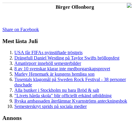
Birger Ollonborg
Share on Facebook
Mest lästa Juli
USA får FIFAs nyinstiftade tröstpris
Drängfull Daniel Westling på Taylor Swifts bröllopsfest
Amatörporr innehöll semesterbilder
8 av 10 svenskar klarar inte medborgarskapsprovet
Marley Henemark är kungens hemliga son
Tusentals klagomål på Sweden Rock Festival - 38 personer
duschade
Alla butiker i Stockholm nu bara Bröd & salt
"Livets hårda skola" blir officiellt erkänd utbildning
Ryska ambassaden återlämnar Kvarnströms anteckningsbok
Semesterskryt sprids på sociala medier
Annons