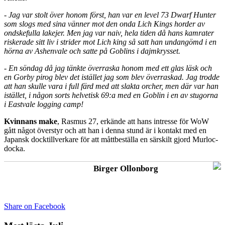
- Jag var stolt över honom först, han var en level 73 Dwarf Hunter
som slogs med sina vänner mot den onda Lich Kings horder av
ondskefulla lakejer. Men jag var naiv, hela tiden då hans kamrater
riskerade sitt liv i strider mot Lich king så satt han undangömd i en
hörna av Ashenvale och satte på Goblins i dajmkrysset.
- En söndag då jag tänkte överraska honom med ett glas läsk och
en Gorby pirog blev det istället jag som blev överraskad. Jag trodde
att han skulle vara i full färd med att slakta orcher, men där var han
istället, i någon sorts helvetisk 69:a med en Goblin i en av stugorna
i Eastvale logging camp!
Kvinnans make
, Rasmus 27, erkände att hans intresse för WoW
gått något överstyr och att han i denna stund är i kontakt med en
Japansk docktillverkare för att måttbeställa en särskilt gjord Murloc-
docka.
Birger Ollonborg
Share on Facebook