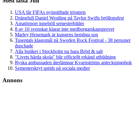
Mest lästa Juli
USA får FIFAs nyinstiftade tröstpris
Drängfull Daniel Westling på Taylor Swifts bröllopsfest
Amatörporr innehöll semesterbilder
8 av 10 svenskar klarar inte medborgarskapsprovet
Marley Henemark är kungens hemliga son
Tusentals klagomål på Sweden Rock Festival - 38 personer
duschade
Alla butiker i Stockholm nu bara Bröd & salt
"Livets hårda skola" blir officiellt erkänd utbildning
Ryska ambassaden återlämnar Kvarnströms anteckningsbok
Semesterskryt sprids på sociala medier
Annons