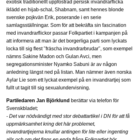
exotisk traditionellt uppfostrad persisk invandrarflicka
iklädd en hijab-schal, Shabnam, samt hennes blonde
svenske pojkvän Erik, poserande i en serie
samlagsställningar. Som för att bekräfta sin fascination
med invandrarflickor passar Folkpartiet i kampanjen på
att informera att man är det borgerliga parti som lyckats
locka till sig flest "fräscha invandrarbrudar", som exempel
nämns Sakine Madon och Gulan Avci, men
segregationsminister Nyamko Sabuni är av någon
anledning längst ned på listan. Man nämner även norska
Aylar Lie som ett lyckat exempel på en invandrartjej som
fullt ut tagit till sig sexualundervisning.
Partiledaren Jan Björklund
berättar via telefon för
Svenskbladet;
- Det var nödvändigt med stor debattartikel i DN för att få
uppmärksamhet kring det här problemet,
invandrartjejerna knullar antingen för lite eller ingenting
alls och om det finns en enda fråga Folkpartiet bör