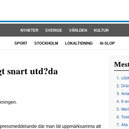
NYHETER
SVERIGE
VÄRLDEN
KULTUR
SPORT
STOCKHOLM
LOKALTIDNING
AI-SLOP
Mest
gt snart utd?da
USA 
Drän
Amat
8 av
Mar
Tus
Alla
 ett pressmeddelande där man lät uppmärksamma att