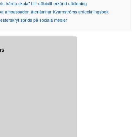
ets hårda skola" blir officiellt erkänd utbildning
ka ambassaden återlämnar Kvarnströms anteckningsbok
sterskryt sprids på sociala medier
ns