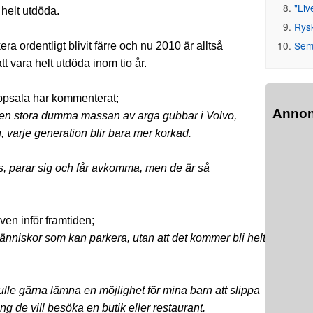
"Liv
 helt utdöda.
Rys
Seme
a ordentligt blivit färre och nu 2010 är alltså
t vara helt utdöda inom tio år.
Uppsala har kommenterat;
Anno
av den stora dumma massan av arga gubbar i Volvo,
 varje generation blir bara mer korkad.
fas, parar sig och får avkomma, men de är så
iven inför framtiden;
människor som kan parkera, utan att det kommer bli helt
kulle gärna lämna en möjlighet för mina barn att slippa
g de vill besöka en butik eller restaurant.