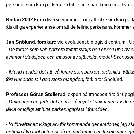
personer som kan parkera en bil felfritt snart kommer att vara
Redan 2002 kom
diverse varningar om att folk som kan parker
åtskilliga experter ense om att de felfria parkerarna kommer at
Jan Snölund, forskare
vid evolutionsbiologiskt centrum i 
- De förare som kan parkera felfritt sväljs helt enkelt upp 
kvinnor i stadsjeep och massor av själviska medel-Svensson,
- Ibland händer det att två förare som parkera ordentligt träf
försvinnande få i den stora mängden,
förklarar Snölund.
Professor Göran Stollerud
, expert på transportlära är uppg
- Detta är en tragedi, det är inte så mycket saknaden av de 
jävla omöjligt att hitta parkeringsplats i framtiden.
- Vi förvaltar ett viktigt arv för kommande generationer, jag s
behöva åka runt och runt på en parkering i en timme varje gån