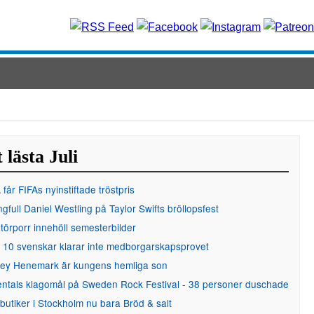
 lästa Juli
får FIFAs nyinstiftade tröstpris
gfull Daniel Westling på Taylor Swifts bröllopsfest
örporr innehöll semesterbilder
 10 svenskar klarar inte medborgarskapsprovet
ley Henemark är kungens hemliga son
entals klagomål på Sweden Rock Festival - 38 personer duschade
 butiker i Stockholm nu bara Bröd & salt