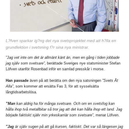
L?fven sparkar ig?ng det nya svetsprojektet med att h?lla en
grundlektion i svetsning f?r sina nya ministrar.
”Jag vet inte om det är allmänt känt än, men en gång i tiden jobbade
jag själv som svetsare”
, berättade Sveriges nye statsminister Stefan
Löfven utanför Rosenbad inför en samlad presskår i morse.
Han passade
även på att berätta om den nya satsningen
”Svets Åt
Alla”
, som kommer att ersätta Fas 3, för att sysselsätta
långtidsarbetslösa.
”Man
kan aldrig ha för många svetsare. Och om en svetsfog kan
hålla ihop två metallbitar så tror jag att det kan hålla ihop ett land. Jag
började faktiskt själv min yrkeskarriär som svetsare”
, menar Löfven.
"Jag
är själv sugen på att gå kursen, faktiskt. Det var så längesen jag