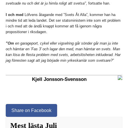
svetsade nu och det är ju himla roligt att svetsa"
, fortsatte han.
I och med
Löfvens åtagande med ”Svets Åt Alla”, kommer han ha
mindre tid att leda landet. Det ser statsministern inte som ett problem
i och med att de ändå knappt kommer att få igenom några
propositioner i riksdagen.
”Om
en garageport, cykel eller vigselring går sönder går man ju inte
och hämtar en ’Fas 3’ och lagar den med, man hämtar en svets. Man
kan lösa de flesta problem med svets, arbetslösheten inkluderad. Har
jag förresten sagt att jag började min yrkeskarriär som svetsare?”
Kjell Jonsson-Svensson
Share on Facebook
Mest lästa Juli