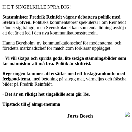
H E T SINGELKILLE N?RA DIG!
Statsminister Fredrik Reinfelt vägrar debattera politik med
Stefan Löfvén.
Politiska kommentatorer spekulerar i om Reinfeldt
känner sig trängd, men Svenskbladet kan som enda tidning avslöja
att det är ett led i den nya kommunikationsstrategin.
Hanna Bergholm, ny kommunikationschef för moderaterna, och
föredetta marknadschef för match.com förklarar upplägget
- Vi vill skapa och sprida goda, lite sexiga stämningsbilder som
får människor att må bra. Politik är skittrist.
Regeringen kommer att ersättas med ett Instagramkonto med
feelgood-tema
, med betoning på snygg mat, värmeljus och fräscha
bilder på Fredrik Reinfeldt.
- Det är en riktigt het singelkille som går lös.
Tipstack till @almgrenemma
Jorts Bosch