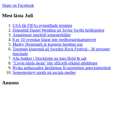
Share on Facebook
Mest lästa Juli
USA får FIFAs nyinstiftade tröstpris
Drängfull Daniel Westling på Taylor Swifts bröllopsfest
Amatörporr innehöll semesterbilder
8 av 10 svenskar klarar inte medborgarskapsprovet
Marley Henemark är kungens hemliga son
Tusentals klagomål på Sweden Rock Festival - 38 personer
duschade
Alla butiker i Stockholm nu bara Bröd & salt
"Livets hårda skola" blir officiellt erkänd utbildning
Ryska ambassaden återlämnar Kvarnströms anteckningsbok
Semesterskryt sprids på sociala medier
Annons