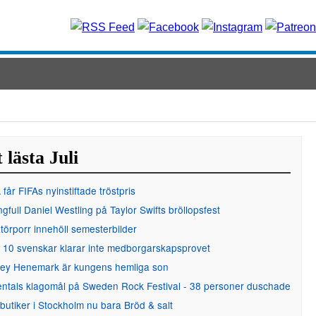
 lästa Juli
får FIFAs nyinstiftade tröstpris
gfull Daniel Westling på Taylor Swifts bröllopsfest
örporr innehöll semesterbilder
 10 svenskar klarar inte medborgarskapsprovet
ley Henemark är kungens hemliga son
entals klagomål på Sweden Rock Festival - 38 personer duschade
 butiker i Stockholm nu bara Bröd & salt