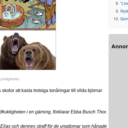
"Liv
Rys
Seme
Anno
myndigheter.
or att kasta trotsiga tonåringar till vilda björnar
dfruktigheten i en gärning, förklarar Ebba Busch Thor.
ten Elias och dennes straff för de ungdomar som hånade