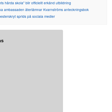
ets hårda skola" blir officiellt erkänd utbildning
ka ambassaden återlämnar Kvarnströms anteckningsbok
sterskryt sprids på sociala medier
ns