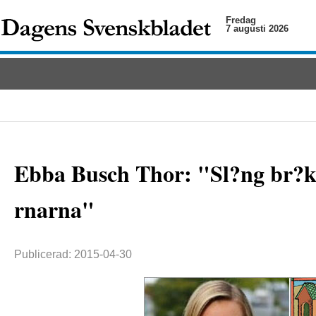
Fredag
7 augusti 2026
Ebba Busch Thor: "Sl?ng br?kig
rnarna"
Publicerad: 2015-04-30