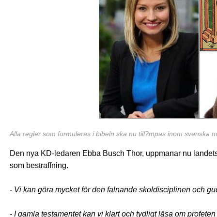
Alla regler som formuleras i bibeln ska nu till?mpas inom svenska 
Den nya KD-ledaren Ebba Busch Thor, uppmanar nu landets skol
som bestraffning.
- Vi kan göra mycket för den falnande skoldisciplinen och gu
- I gamla testamentet kan vi klart och tydligt läsa om profe