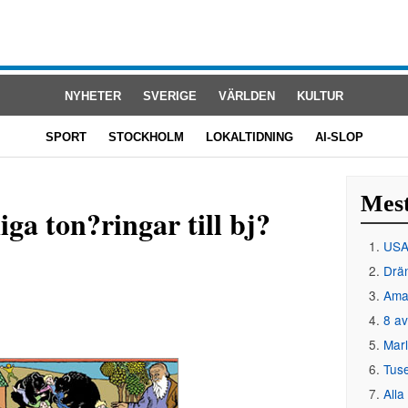
NYHETER
SVERIGE
VÄRLDEN
KULTUR
SPORT
STOCKHOLM
LOKALTIDNING
AI-SLOP
Mest
a ton?ringar till bj?
USA 
Drän
Amat
8 av
Mar
Tus
Alla