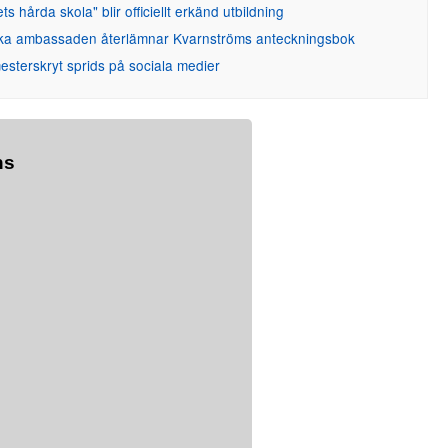
ets hårda skola" blir officiellt erkänd utbildning
ka ambassaden återlämnar Kvarnströms anteckningsbok
sterskryt sprids på sociala medier
ns