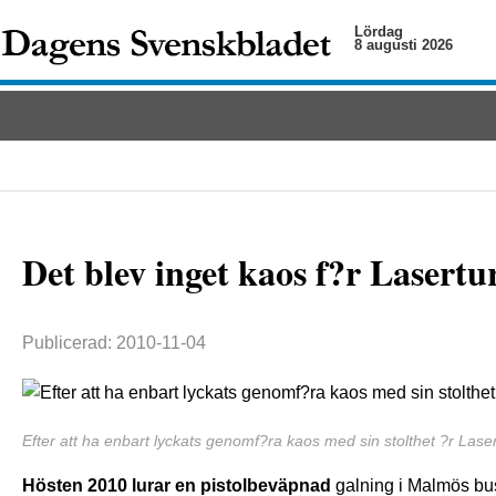
Lördag
8 augusti 2026
Det blev inget kaos f?r Lasertu
Publicerad: 2010-11-04
Efter att ha enbart lyckats genomf?ra kaos med sin stolthet ?r Laser
Hösten 2010 lurar en pistolbeväpnad
galning i Malmös bus