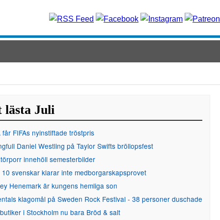
 lästa Juli
får FIFAs nyinstiftade tröstpris
gfull Daniel Westling på Taylor Swifts bröllopsfest
örporr innehöll semesterbilder
 10 svenskar klarar inte medborgarskapsprovet
ley Henemark är kungens hemliga son
entals klagomål på Sweden Rock Festival - 38 personer duschade
 butiker i Stockholm nu bara Bröd & salt