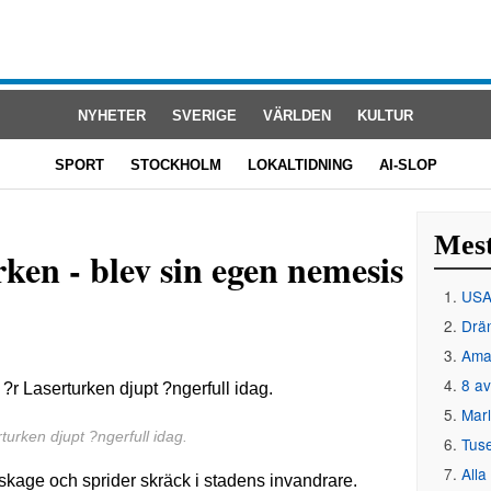
NYHETER
SVERIGE
VÄRLDEN
KULTUR
SPORT
STOCKHOLM
LOKALTIDNING
AI-SLOP
Mest
rken - blev sin egen nemesis
USA 
Drän
Amat
8 av
Mar
turken djupt ?ngerfull idag.
Tus
Alla
kage och sprider skräck i stadens invandrare.