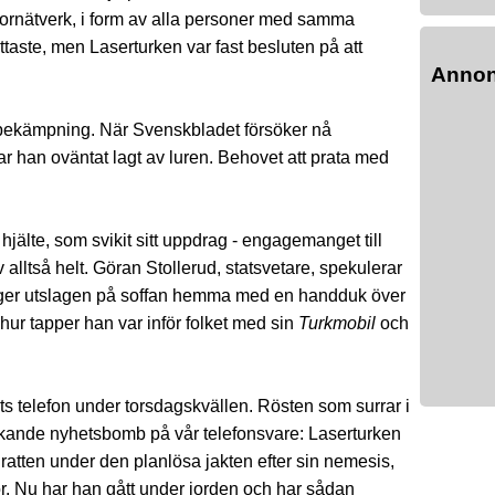
rornätverk, i form av alla personer med samma
aste, men Laserturken var fast besluten på att
Anno
sbekämpning. När Svenskbladet försöker nå
r han oväntat lagt av luren. Behovet att prata med
jälte, som svikit sitt uppdrag - engagemanget till
v alltså helt. Göran Stollerud, statsvetare, spekulerar
 ligger utslagen på soffan hemma med en handduk över
hur tapper han var inför folket med sin
Turkmobil
och
 telefon under torsdagskvällen. Rösten som surrar i
ckande nyhetsbomb på vår telefonsvare: Laserturken
atten under den planlösa jakten efter sin nemesis,
or. Nu har han gått under jorden och har sådan