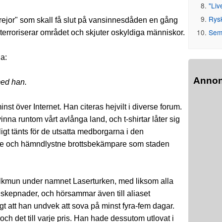
"Liv
Rys
 "grejor" som skall få slut på vansinnesdåden en gång
Seme
m terroriserar området och skjuter oskyldiga människor.
ia:
Anno
med han.
st över Internet. Han citeras hejvilt i diverse forum.
na runtom vårt avlånga land, och t-shirtar låter sig
gt tänts för de utsatta medborgarna i den
ygge och hämndlystne brottsbekämpare som staden
folkmun under namnet Laserturken, med liksom alla
skepnader, och hörsammar även till aliaset
gt att han undvek att sova på minst fyra-fem dagar.
 det till varje pris. Han hade dessutom utlovat i