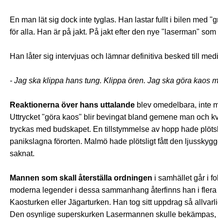
En man lät sig dock inte tyglas. Han lastar fullt i bilen med
för alla. Han är på jakt. På jakt efter den nye "laserman" so
Han låter sig intervjuas och lämnar definitiva besked till med
- Jag ska klippa hans tung. Klippa ören. Jag ska göra kaos 
Reaktionerna över hans uttalande
blev omedelbara, inte min
Uttrycket "göra kaos" blir bevingat bland gemene man och kvin
tryckas med budskapet. En tillstymmelse av hopp hade plötsli
panikslagna förorten. Malmö hade plötsligt fått den ljussk
saknat.
Mannen som skall återställa ordningen
i samhället går i 
moderna legender i dessa sammanhang återfinns han i flera 
Kaosturken eller Jägarturken. Han tog sitt uppdrag så allvarli
Den osynlige superskurken Lasermannen skulle bekämpas, och