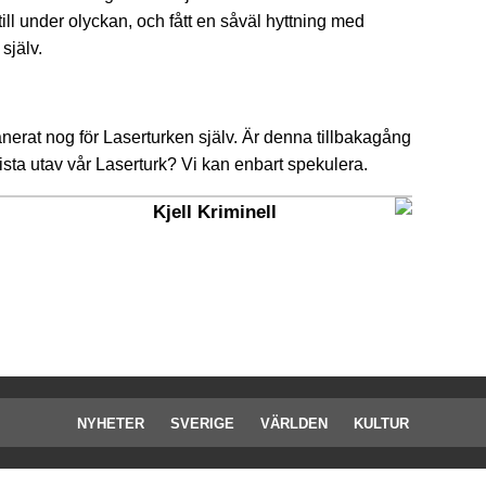
ll under olyckan, och fått en såväl hyttning med
själv.
lanerat nog för Laserturken själv. Är denna tillbakagång
sista utav vår Laserturk? Vi kan enbart spekulera.
Kjell Kriminell
NYHETER
SVERIGE
VÄRLDEN
KULTUR