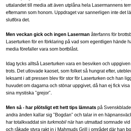
uttalandet till media att även utplåna hela Lasermannens ter
efternamn som honom. Uppdraget var sannerligen inte det lätt
slutföra det.
Men veckan gick och ingen Laserman
återfanns för brott
Laserturken för en förklaring på vad som egentligen hände ha
media förefaller vara som bortblåst.
Idag tycks alltså Laserturken vara en besviken och uppgiven h
trots. Det utlovade kaoset, som folket så hungrat efter, uteble
leksamt i att pressen blev för stor för Laserturken och han
huvudet om dagarna och stönar uppgivet, då han ej fick visa 
sina mystiska "grejor".
Men så - har plötsligt ett hett tips lämnats
på Svenskbladets
andra änden kallar sig "Bogdan" och talar in en häpnansvä
har totalkvaddat sin
turkmobil
när han utmattad somnade vid r
och råkade styra rakt in i Mahmuds Grill i området där han b