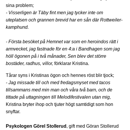
sina problem;
-
Visserligen är Täby fint men jag tycker inte om
uteplatsen och grannen brevid har en sån där Rottweiler-
kamphund.
- Första besöket på Hemnet var som en heroindos rätt i
armvecket, jag fastnade för en 4:a i Bandhagen som jag
höll ōgonen på i två månader, Sen blev det större
bostäder, radhus, villor,
förklarar Kristina.
Tårar syns i Kristinas ögon och hennes röst blir tjock;
- Jag missade till och med fredagsmyset med tacos
tillsammans med min man och våra två barn, och de
tittade på uttagningen till Melodifestivalen utan mig,
Kristina bryter ihop och tjuter högt samtidigt som hon
snyftar.
Psykologen Görel Stollerud
, gift med Göran Stollerud