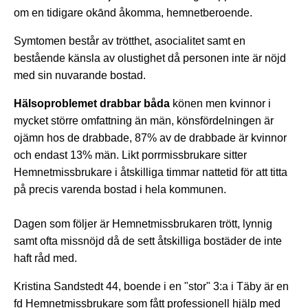
om en tidigare okānd åkomma, hemnetberoende.
Symtomen består av trötthet, asocialitet samt en
bestående känsla av olustighet då personen inte är nöjd
med sin nuvarande bostad.
Hälsoproblemet drabbar båda
könen men kvinnor i
mycket större omfattning än män, könsfördelningen är
ojämn hos de drabbade, 87% av de drabbade är kvinnor
och endast 13% män. Likt porrmissbrukare sitter
Hemnetmissbrukare i åtskilliga timmar nattetid för att titta
på precis varenda bostad i hela kommunen.
Dagen som följer är Hemnetmissbrukaren trött, lynnig
samt ofta missnöjd då de sett åtskilliga bostäder de inte
haft råd med.
Kristina Sandstedt 44, boende i en "stor" 3:a i Täby är en
fd Hemnetmissbrukare som fått professionell hjälp med