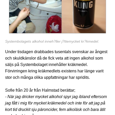
Systembolagets alkohol inneh?ller j?ttemycket kr?kmedel.
Under tisdagen drabbades tusentals svenskar av ångest
och skuldkänslor då de fick veta att ingen alkohol som
säljs på Systembolaget innehåller kräkmedel.
Förvirringen kring kräkmedlets existens har länge varit
stor och många olika uppfattningar har spridits.
Sofie från 20 år från Halmstad berättar;
- När jag dricker mycket alkohol spyr jag ibland eftersom
jag fått i mig för mycket kräkmedel och inte för att jag på
kort tid druckit sju päroncider, fem alkoläsk och bara ätit