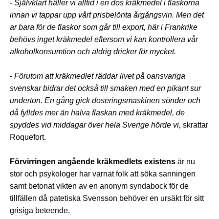
- Självklart häller vi alltid i en dos kräkmedel i flaskorna
innan vi tappar upp vårt prisbelönta årgångsvin. Men det
ar bara för de flaskor som går till export, här i Frankrike
behövs inget kräkmedel eftersom vi kan kontrollera vår
alkoholkonsumtion och aldrig dricker för mycket.
- Förutom att kräkmedlet räddar livet på oansvariga
svenskar bidrar det också till smaken med en pikant sur
underton. En gång gick doseringsmaskinen sönder och
då fylldes mer än halva flaskan med kräkmedel, de
spyddes vid middagar över hela Sverige hörde vi,
skrattar
Roquefort.
Förvirringen angående kräkmedlets existens
är nu
stor och psykologer har varnat folk att söka sanningen
samt betonat vikten av en anonym syndabock för de
tillfällen då patetiska Svensson behöver en ursäkt för sitt
grisiga beteende.