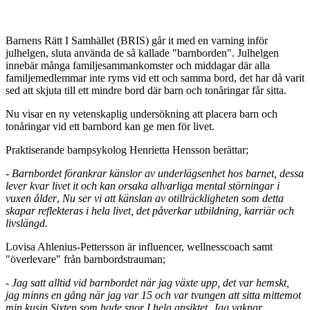
Barnens Rätt I Samhället (BRIS) går it med en varning inför
julhelgen, sluta använda de så kallade "barnborden". Julhelgen
innebär många familjesammankomster och middagar där alla
familjemedlemmar inte ryms vid ett och samma bord, det har då varit
sed att skjuta till ett mindre bord där barn och tonåringar får sitta.
Nu visar en ny vetenskaplig undersökning att placera barn och
tonåringar vid ett barnbord kan ge men för livet.
Praktiserande barnpsykolog Henrietta Hensson berättar;
- Barnbordet förankrar känslor av underlägsenhet hos barnet, dessa
lever kvar livet it och kan orsaka allvarliga mental störningar i
vuxen ålder
,
Nu ser vi att känslan av otillräckligheten som detta
skapar reflekteras i hela livet, det påverkar utbildning, karriär och
livslängd.
Lovisa Ahlenius-Pettersson är influencer, wellnesscoach samt
"överlevare" från barnbordstrauman;
- Jag satt alltid vid barnbordet när jag växte upp, det var hemskt,
jag minns en gång när jag var 15 och var tvungen att sitta mittemot
min kusin Sixten som hade snor I hela ansiktet. Jag vaknar