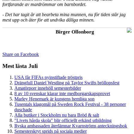
fortfarande av mardrömmar om barnbordet
.
- Det har tagit år att bearbeta mina munnen, nu för tiden står jag
mest upp och äter för att undvika dåliga minnen.
Birger Ollonborg
Share on Facebook
Mest lästa Juli
USA får FIFAs nyinstiftade tröstpris
Drängfull Daniel Westling på Taylor Swifts bröllopsfest
Amatörporr innehöll semesterbilder
8 av 10 svenskar klarar inte medborgarskapsprovet
Marley Henemark är kungens hemliga son
Tusentals klagomål på Sweden Rock Festival - 38 personer
duschade
Alla butiker i Stockholm nu bara Bröd & salt
"Livets hårda skola" blir officiellt erkänd utbildning
Ryska ambassaden återlämnar Kvarnströms anteckningsbok
Semesterskryt sprids på sociala medier