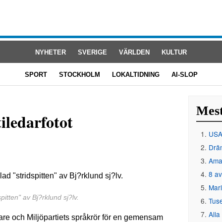
NYHETER
SVERIGE
VÄRLDEN
KULTUR
SPORT
STOCKHOLM
LOKALTIDNING
AI-SLOP
Mest
iledarfotot
USA 
Drän
Amat
8 av
Mar
pitten" av Bj?rklund sj?lv.
Tus
Alla
are och Miljöpartiets språkrör för en gemensam