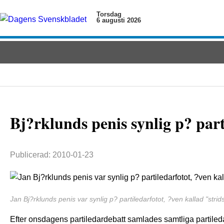
Torsdag
6 augusti 2026
Bj?rklunds penis synlig p? part
Publicerad: 2010-01-23
Jan Bj?rklunds penis var synlig p? partiledarfotot, ?ven kallad "strids
Efter onsdagens partiledardebatt samlades samtliga partiled