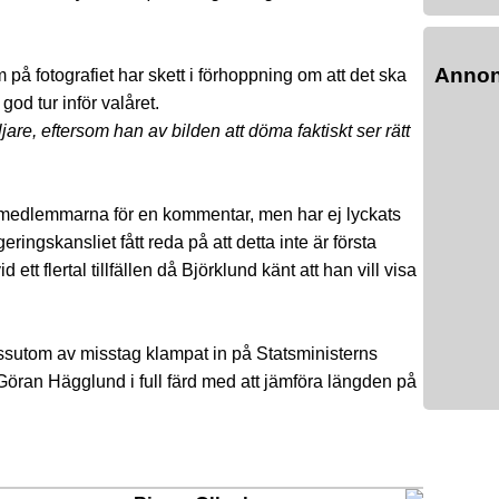
Anno
 fotografiet har skett i förhoppning om att det ska
god tur inför valåret.
jare, eftersom han av bilden att döma faktiskt ser rätt
smedlemmarna för en kommentar, men har ej lyckats
ngskansliet fått reda på att detta inte är första
ett flertal tillfällen då Björklund känt att han vill visa
ssutom av misstag klampat in på Statsministerns
 Göran Hägglund i full färd med att jämföra längden på