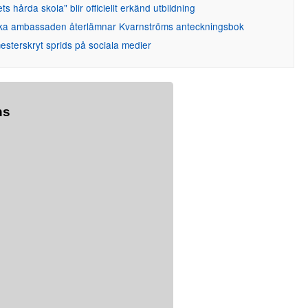
ets hårda skola" blir officiellt erkänd utbildning
ka ambassaden återlämnar Kvarnströms anteckningsbok
sterskryt sprids på sociala medier
ns