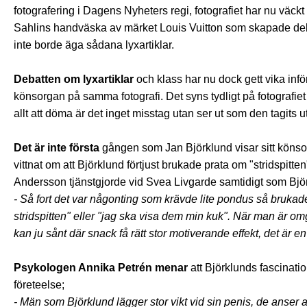
fotografering i Dagens Nyheters regi, fotografiet har nu väck
Sahlins handväska av märket Louis Vuitton som skapade debat
inte borde äga sådana lyxartiklar.
Debatten om lyxartiklar
och klass har nu dock gett vika infö
könsorgan på samma fotografi. Det syns tydligt på fotografie
allt att döma är det inget misstag utan ser ut som den tagits 
Det är inte första
gången som Jan Björklund visar sitt könso
vittnat om att Björklund förtjust brukade prata om "stridspitt
Andersson tjänstgjorde vid Svea Livgarde samtidigt som Bjö
- Så fort det var någonting som krävde lite pondus så bruka
stridspitten" eller "jag ska visa dem min kuk". När man är omg
kan ju sånt där snack få rätt stor motiverande effekt, det är en
Psykologen Annika Petrén menar
att Björklunds fascinati
företeelse;
- Män som Björklund lägger stor vikt vid sin penis, de anser a