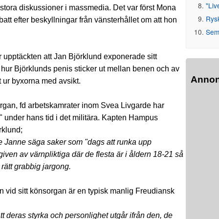
"Liv
t stora diskussioner i massmedia. Det var först Mona
Rys
t efter beskyllningar från vänsterhållet om att hon
Seme
r upptäckten att Jan Björklund exponerade sitt
t hur Björklunds penis sticker ut mellan benen och av
Anno
ut ur byxorna med avsikt.
rgan, fd arbetskamrater inom Svea Livgarde har
en" under hans tid i det militära. Kapten Hampus
rklund;
de Janne säga saker som "dags att runka upp
iven av värnpliktiga där de flesta är i åldern 18-21 så
 rätt grabbig jargong.
on vid sitt könsorgan är en typisk manlig Freudiansk
tt deras styrka och personlighet utgår ifrån den, de