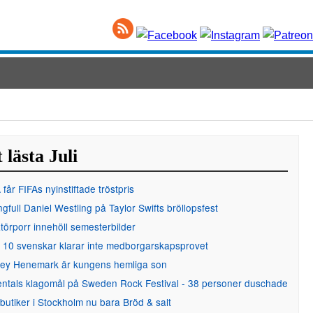
 lästa Juli
får FIFAs nyinstiftade tröstpris
gfull Daniel Westling på Taylor Swifts bröllopsfest
örporr innehöll semesterbilder
 10 svenskar klarar inte medborgarskapsprovet
ley Henemark är kungens hemliga son
entals klagomål på Sweden Rock Festival - 38 personer duschade
 butiker i Stockholm nu bara Bröd & salt