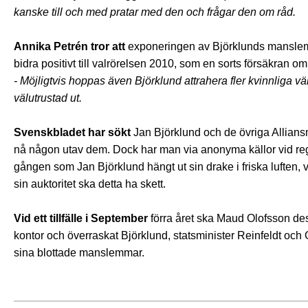
kanske till och med pratar med den och frågar den om råd.
Annika Petrén tror att
exponeringen av Björklunds manslem på
bidra positivt till valrörelsen 2010, som en sorts försäkran om 
- Möjligtvis hoppas även Björklund attrahera fler kvinnliga väl
välutrustad ut.
Svenskbladet har sökt
Jan Björklund och de övriga Allian
nå någon utav dem. Dock har man via anonyma källor vid regeri
gången som Jan Björklund hängt ut sin drake i friska luften, vid 
sin auktoritet ska detta ha skett.
Vid ett tillfälle i September
förra året ska Maud Olofsson de
kontor och överraskat Björklund, statsminister Reinfeldt och
sina blottade manslemmar.