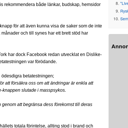
"Liv
 vis rekommendera både länkar, budskap, hemsidor
Rys
Seme
-knapp för att även kunna visa de saker som de inte
 månader och till synes har ett brett stöd har
Anno
ork har dock Facebook redan utvecklat en Dislike-
betatestningen var förödande.
n ödesdigra betatestningen;
ör att försäkra oss om att ändringar är enkla att
ke-knappen slutade i masspsykos.
n genom att begränsa dess förekomst till deras
llets totala förintelse, allting stod i brand och