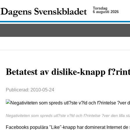
Torsdag
6 augusti 2026
Betatest av dislike-knapp f?rin
Publicerad: 2010-05-24
Negativiteten som spreds utl?ste v?ld och f?rintelse ?ver den lilla s
Facebooks populära "Like"-knapp har dominerat Internet de 