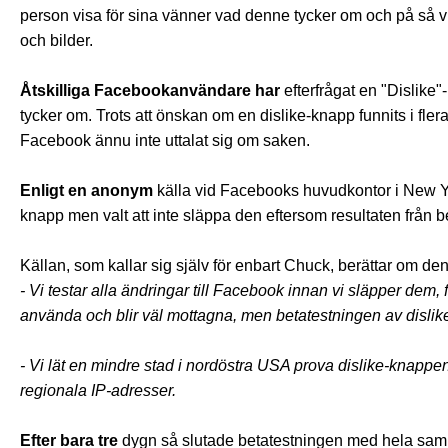
person visa för sina vänner vad denne tycker om och på så
och bilder.
Åtskilliga Facebookanvändare har
efterfrågat en "Dislike"
tycker om. Trots att önskan om en dislike-knapp funnits i flera
Facebook ännu inte uttalat sig om saken.
Enligt en anonym
källa vid Facebooks huvudkontor i New Y
knapp men valt att inte släppa den eftersom resultaten från 
Källan, som kallar sig själv för enbart Chuck, berättar om de
- Vi testar alla ändringar till Facebook innan vi släpper dem, f
använda och blir väl mottagna, men betatestningen av disli
- Vi lät en mindre stad i nordöstra USA prova dislike-knappe
regionala IP-adresser.
Efter bara tre
dygn så slutade betatestningen
med hela samhä