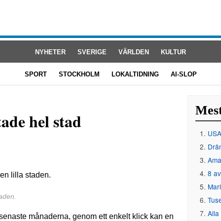
NYHETER
SVERIGE
VÄRLDEN
KULTUR
SPORT
STOCKHOLM
LOKALTIDNING
AI-SLOP
Mest
tade hel stad
USA 
Drän
Amat
8 av
Mar
taden.
Tus
Alla
senaste månaderna, genom ett enkelt klick kan en