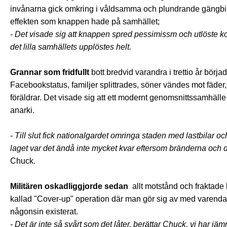
invånarna gick omkring i våldsamma och plundrande gängbil
effekten som knappen hade på samhället;
- Det visade sig att knappen spred pessimissm och utlöste ko
det lilla samhällets upplöstes helt.
Grannar som fridfullt
bott bredvid varandra i trettio år bör
Facebookstatus, familjer splittrades, söner vändes mot fäder
föräldrar. Det visade sig att ett modernt genomsnittssamhälle b
anarki.
- Till slut fick nationalgardet omringa staden med lastbilar och
laget var det ändå inte mycket kvar eftersom bränderna och d
Chuck.
Militären oskadliggjorde sedan
allt motstånd och fraktade 
kallad "Cover-up" operation där man gör sig av med varenda li
någonsin existerat.
- Det är inte så svårt som det låter, berättar Chuck, vi har