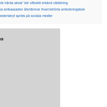
ets hårda skola" blir officiellt erkänd utbildning
ka ambassaden återlämnar Kvarnströms anteckningsbok
sterskryt sprids på sociala medier
ns