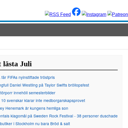
 lästa Juli
får FIFAs nyinstiftade tröstpris
gfull Daniel Westling på Taylor Swifts bröllopsfest
örporr innehöll semesterbilder
 10 svenskar klarar inte medborgarskapsprovet
ley Henemark är kungens hemliga son
entals klagomål på Sweden Rock Festival - 38 personer duschade
 butiker i Stockholm nu bara Bröd & salt