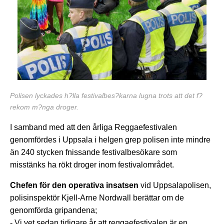
Polisen lyckades h?lla festivalbes?karna lugna trots att det f?
rekom m?nga droger.
I samband med att den årliga Reggaefestivalen
genomfördes i Uppsala i helgen grep polisen inte mindre
än 240 stycken fnissande festivalbesökare som
misstänks ha rökt droger inom festivalområdet.
Chefen för den operativa insatsen
vid Uppsalapolisen,
polisinspektör Kjell-Arne Nordwall berättar om de
genomförda gripandena;
- Vi vet sedan tidigare år att reggaefestivalen är en