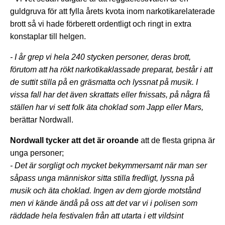
guldgruva för att fylla årets kvota inom narkotikarelaterade
brott så vi hade förberett ordentligt och ringt in extra
konstaplar till helgen.
- I år grep vi hela 240 stycken personer, deras brott,
förutom att ha rökt narkotikaklassade preparat, består i att
de suttit stilla på en gräsmatta och lyssnat på musik. I
vissa fall har det även skrattats eller fnissats, på några få
ställen har vi sett folk äta choklad som Japp eller Mars,
berättar Nordwall.
Nordwall tycker att det är oroande
att de flesta gripna är
unga personer;
- Det är sorgligt och mycket bekymmersamt när man ser
såpass unga människor sitta stilla fredligt, lyssna på
musik och äta choklad. Ingen av dem gjorde motstånd
men vi kände ändå på oss att det var vi i polisen som
räddade hela festivalen från att utarta i ett vildsint