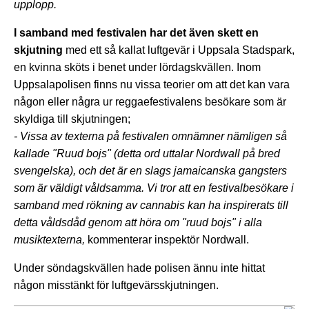
upplopp.
I samband med festivalen har det även skett en
skjutning
med ett så kallat luftgevär i Uppsala Stadspark,
en kvinna sköts i benet under lördagskvällen. Inom
Uppsalapolisen finns nu vissa teorier om att det kan vara
någon eller några ur reggaefestivalens besökare som är
skyldiga till skjutningen;
- Vissa av texterna på festivalen omnämner nämligen så
kallade "Ruud bojs" (detta ord uttalar Nordwall på bred
svengelska), och det är en slags jamaicanska gangsters
som är väldigt våldsamma. Vi tror att en festivalbesökare i
samband med rökning av cannabis kan ha inspirerats till
detta våldsdåd genom att höra om "ruud bojs" i alla
musiktexterna,
kommenterar inspektör Nordwall.
Under söndagskvällen hade polisen ännu inte hittat
någon misstänkt för luftgevärsskjutningen.